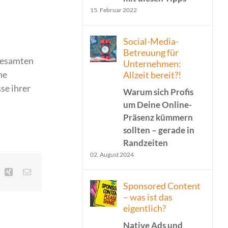
15. Februar 2022
Social-Media-
Betreuung für
 gesamten
Unternehmen:
ne
Allzeit bereit?!
se ihrer
Warum sich Profis
um Deine Online-
Präsenz kümmern
sollten – gerade in
Randzeiten
02. August 2024
inkedIn
Xing
E-
Mail
Sponsored Content
– was ist das
eigentlich?
Native Ads und