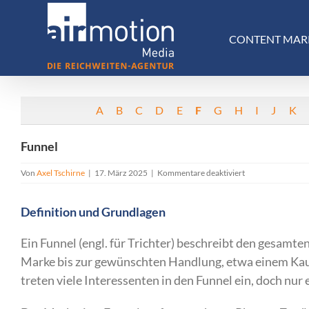
Skip
to
CONTENT MAR
content
A
B
C
D
E
F
G
H
I
J
K
Funnel
für
Von
Axel Tschirne
|
17. März 2025
|
Kommentare deaktiviert
Funnel
Definition und Grundlagen
Ein Funnel (engl. für Trichter) beschreibt den gesamt
Marke bis zur gewünschten Handlung, etwa einem Kauf.
treten viele Interessenten in den Funnel ein, doch nur