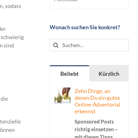
n, sodass
Wonach suchen Sie konkret?
der
 schwierig
Suche
n sind
nach:
Beliebt
Kürzlich
Zehn Dinge, an
denen Du ein gutes
 die
Online-Advertorial
erkennst
tenzielle
Sponsored Posts
richtig einsetzen –
können
mit diesen Tipps