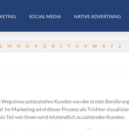
KETING
SOCIAL MEDIA
NATIVE ADVERTISING
L
M
N
O
P
Q
R
S
T
U
V
W
X
Y
Z
en Weg eines potenziellen Kunden von der ersten Berührung
 Im Marketing wird dieser Prozess als Trichter visualisie
 ein Teil von ihnen wird letztendlich zu zahlenden Kunden.