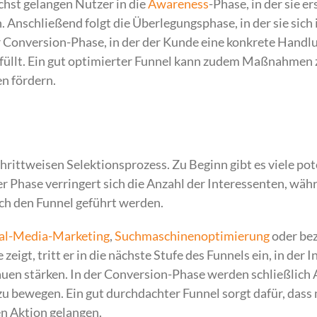
hst gelangen Nutzer in die
Awareness
-Phase, in der sie e
nschließend folgt die Überlegungsphase, in der sie sich 
r Conversion-Phase, in der der Kunde eine konkrete Handl
usfüllt. Ein gut optimierter Funnel kann zudem Maßnahmen 
n fördern.
hrittweisen Selektionsprozess. Zu Beginn gibt es viele pot
er Phase verringert sich die Anzahl der Interessenten, wäh
rch den Funnel geführt werden.
al-Media-Marketing
,
Suchmaschinenoptimierung
oder be
eigt, tritt er in die nächste Stufe des Funnels ein, in der I
uen stärken. In der Conversion-Phase werden schließlich 
u bewegen. Ein gut durchdachter Funnel sorgt dafür, dass
n Aktion gelangen.