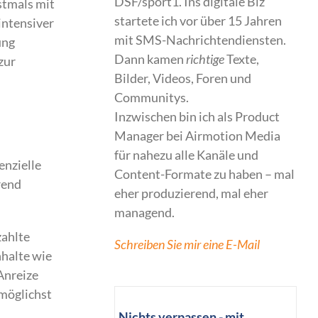
DSF/sport1. Ins digitale Biz
rstmals mit
startete ich vor über 15 Jahren
intensiver
mit SMS-Nachrichtendiensten.
ung
Dann kamen
richtige
Texte,
zur
Bilder, Videos, Foren und
Communitys.
Inzwischen bin ich als Product
Manager bei Airmotion Media
für nahezu alle Kanäle und
enzielle
Content-Formate zu haben – mal
rend
eher produzierend, mal eher
managend.
zahlte
Schreiben Sie mir eine E-Mail
nhalte wie
Anreize
 möglichst
Nichts verpassen - mit