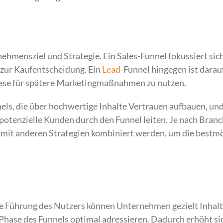
nehmensziel und Strategie. Ein Sales-Funnel fokussiert sic
 zur Kaufentscheidung. Ein
Lead
-Funnel hingegen ist darau
iese für spätere Marketingmaßnahmen zu nutzen.
els, die über hochwertige Inhalte Vertrauen aufbauen, un
potenzielle Kunden durch den Funnel leiten. Je nach Bran
r mit anderen Strategien kombiniert werden, um die bestm
erte Führung des Nutzers können Unternehmen gezielt Inhal
r Phase des Funnels optimal adressieren. Dadurch erhöht si