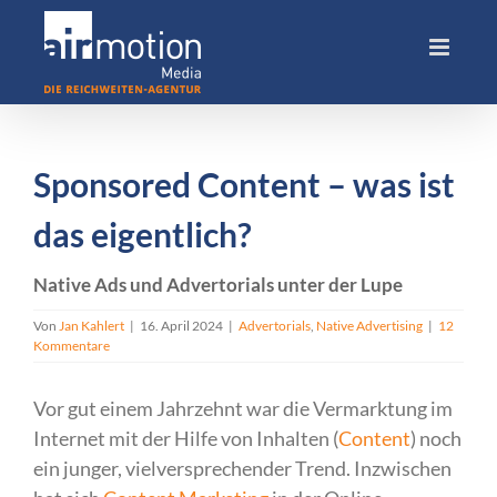
Skip
to
content
Sponsored Content – was ist
das eigentlich?
Native Ads und Advertorials unter der Lupe
Von
Jan Kahlert
|
16. April 2024
|
Advertorials
,
Native Advertising
|
12
Kommentare
Vor gut einem Jahrzehnt war die Vermarktung im
Internet mit der Hilfe von Inhalten (
Content
) noch
ein junger, vielversprechender Trend. Inzwischen