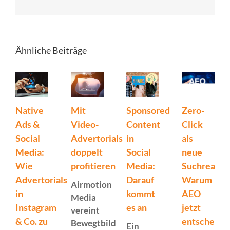
Mail
Ähnliche Beiträge
Native
Mit
Sponsored
Zero-
Ads &
Video-
Content
Click
Social
Advertorials
in
als
Media:
doppelt
Social
neue
Wie
profitieren
Media:
Suchrealitä
Advertorials
Darauf
Warum
Airmotion
in
kommt
AEO
Media
Instagram
es an
jetzt
vereint
& Co. zu
entscheide
Bewegtbild
Ein