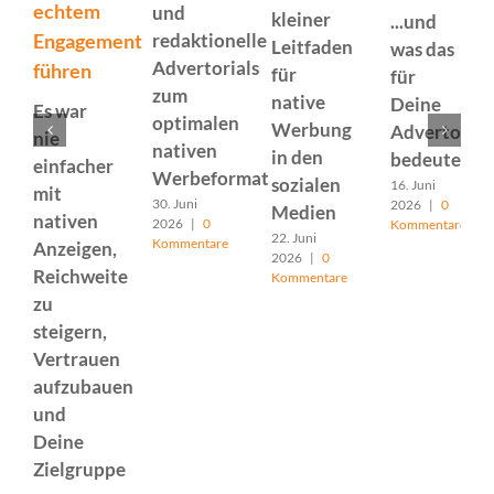
echtem
und
kleiner
...und
Engagement
redaktionelle
Leitfaden
was das
Advertorials
führen
für
für
zum
native
Deine
Es war
optimalen
Werbung
Advertorial
nie
nativen
in den
bedeutet
einfacher
Werbeformat
sozialen
16. Juni
mit
30. Juni
2026
|
0
Medien
nativen
2026
|
0
Kommentare
22. Juni
Kommentare
Anzeigen,
2026
|
0
Reichweite
Kommentare
zu
steigern,
Vertrauen
aufzubauen
und
Deine
Zielgruppe