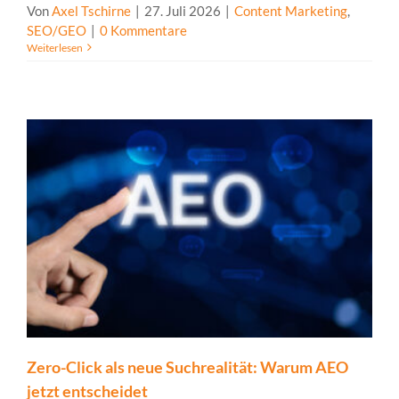
Von
Axel Tschirne
|
27. Juli 2026
|
Content Marketing
,
SEO/GEO
|
0 Kommentare
Weiterlesen
Zero-Click als neue Suchrealität: Warum AEO
jetzt entscheidet