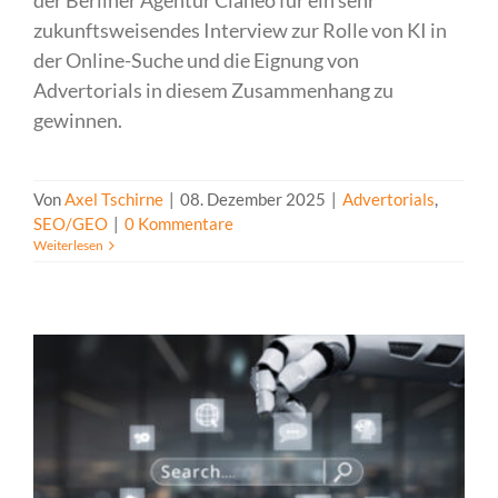
der Berliner Agentur Claneo für ein sehr
zukunftsweisendes Interview zur Rolle von KI in
der Online-Suche und die Eignung von
Advertorials in diesem Zusammenhang zu
gewinnen.
Von
Axel Tschirne
|
08. Dezember 2025
|
Advertorials
,
SEO/GEO
|
0 Kommentare
Weiterlesen