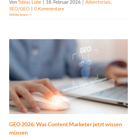
Von
Tobias Lobe
|
18. Februar 2026
|
Advertorials
,
SEO/GEO
|
0 Kommentare
Weiterlesen
GEO 2026: Was Content Marketer jetzt wissen
müssen