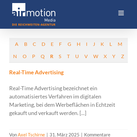
Skip
to
content
A
B
C
D
E
F
G
H
I
J
K
L
M
N
O
P
Q
R
S
T
U
V
W
X
Y
Z
Real-Time Advertising
Real-Time Advertising bezeichnet ein
automatisiertes Verfahren im digitalen
Marketing, bei dem Werbeflächen in Echtzeit
gekauft und verkauft werden. [...]
Von
Axel Tschirne
|
31. März 2025
|
Kommentare