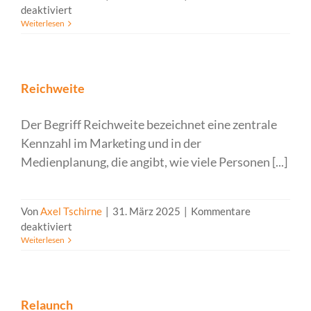
für
deaktiviert
Weiterlesen
Real-
Time
Advertising
Reichweite
Der Begriff Reichweite bezeichnet eine zentrale
Kennzahl im Marketing und in der
Medienplanung, die angibt, wie viele Personen [...]
Von
Axel Tschirne
|
31. März 2025
|
Kommentare
für
deaktiviert
Weiterlesen
Reichweite
Relaunch