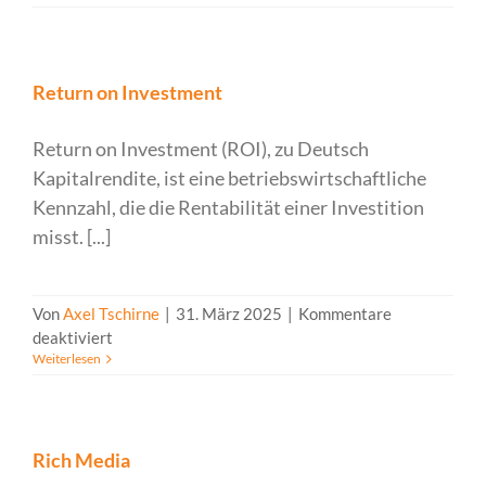
Return on Investment
Return on Investment (ROI), zu Deutsch
Kapitalrendite, ist eine betriebswirtschaftliche
Kennzahl, die die Rentabilität einer Investition
misst. [...]
Von
Axel Tschirne
|
31. März 2025
|
Kommentare
für
deaktiviert
Weiterlesen
Return
on
Investment
Rich Media