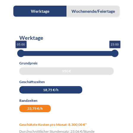
Werktage
Wochenende/Feiertage
Werktage
05:00
23:00
Grundpreis
950 €
Geschäftszeiten
18,75 €/h
Randzeiten
23,75 €/h
Geschätzte Kosten pro Monat:
8.300,00
€*
Durchschnittlicher Stundensatz:
23,06
€/Stunde