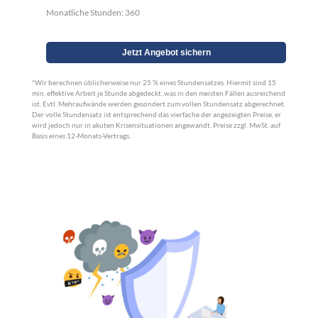
Monatliche Stunden:
360
Jetzt Angebot sichern
*Wir berechnen üblicherweise nur 25 % eines Stundensatzes. Hiermit sind 15
min. effektive Arbeit je Stunde abgedeckt, was in den meisten Fällen ausreichend
ist. Evtl. Mehraufwände werden gesondert zum vollen Stundensatz abgerechnet.
Der volle Stundensatz ist entsprechend das vierfache der angezeigten Preise, er
wird jedoch nur in akuten Krisensituationen angewandt. Preise zzgl. MwSt. auf
Basis eines 12-Monats-Vertrags.