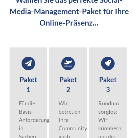
Media-Management-Paket für Ihre
Online-Präsenz…
Paket
Paket
Paket
1
2
3
Für die
Wir
Rundum
Basis-
betreuen
sorglos:
Anforderungen
Ihre
Wir
in
Community
kümmern
Sachen
auch,
uns die