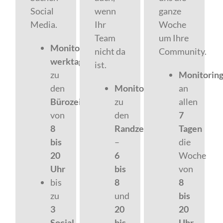
Social
wenn
ganze
Media.
Ihr
Woche
Team
um Ihre
Monitoring
nicht da
Communit
y.
werktags
ist
.
zu
Monitorin
den
Monitoring
an
Bürozeiten
zu
allen
von
den
7
8
Randzeiten
Tagen
bis
–
die
20
6
Woche
Uhr
bis
von
bis
8
8
zu
und
bis
3
20
20
Social-
bis
Uhr