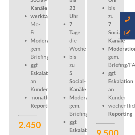
Kanäle
23
bis
werktags
Uhr
zu
Mo-
7
7
Fr
Tage
Social
-
Moderation
die
Kanäle
gem.
Woche
Moderatio
Briefing/FAQ
bis
gem.
ggf.
zu
Briefing/F
Eskalation
5
g
gf
.
an
Social-
Eskalation
Kunden
Kanäle
an
monatliches
Moderation
Kunden
Reporting
gem.
wöchentlic
Briefing/FAQ
Reporting
g
gf
.
2.450
Eskalation
9.500