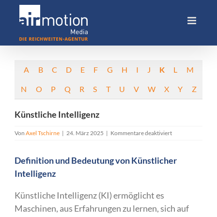
Skip
to
content
A
B
C
D
E
F
G
H
I
J
K
L
M
N
O
P
Q
R
S
T
U
V
W
X
Y
Z
Künstliche Intelligenz
für
Von
Axel Tschirne
|
24. März 2025
|
Kommentare deaktiviert
Künstliche
Intelligenz
Definition und Bedeutung von Künstlicher
Intelligenz
Künstliche Intelligenz (KI) ermöglicht es
Maschinen, aus Erfahrungen zu lernen, sich auf