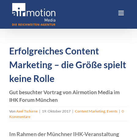
Skip
to
content
Erfolgreiches Content
Marketing – die Größe spielt
keine Rolle
Gut besuchter Vortrag von Airmotion Media im
IHK Forum München
Von
Axel Tschirne
|
19. Oktober 2017
|
Content Marketing
,
Events
|
0
Kommentare
Im Rahmen der Münchner IHK-Veranstaltung