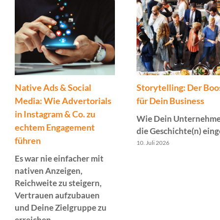
Native Ads & Social
Storytelling: Der Boo
Media: Wie Advertorials
für Dein Business
in Instagram & Co. zu
Wie Dein Unternehme
echtem Engagement
die Geschichte(n) ein
führen
10. Juli 2026
Es war nie einfacher mit
nativen Anzeigen,
Reichweite zu steigern,
Vertrauen aufzubauen
und Deine Zielgruppe zu
erreichen