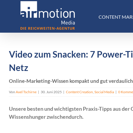
Skip
to
CONTENT MAR
content
Video zum Snacken: 7 Power-Ti
Netz
Online-Marketing-Wissen kompakt und gut verdaulich 
Von
Axel Tschirne
|
30. Juni 2025
|
Content Creation
,
Social Media
|
0 Komme
Unsere besten und wichtigsten Praxis-Tipps aus der 
Wissenshunger zwischendurch.