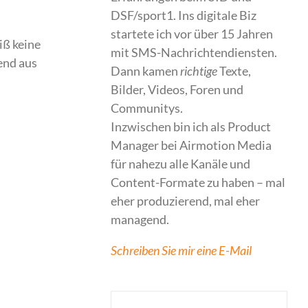
DSF/sport1. Ins digitale Biz
startete ich vor über 15 Jahren
iß keine
mit SMS-Nachrichtendiensten.
end aus
Dann kamen
richtige
Texte,
Bilder, Videos, Foren und
Communitys.
Inzwischen bin ich als Product
Manager bei Airmotion Media
für nahezu alle Kanäle und
Content-Formate zu haben – mal
eher produzierend, mal eher
managend.
Schreiben Sie mir eine E-Mail