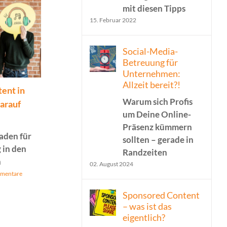
mit diesen Tipps
15. Februar 2022
Social-Media-
Betreuung für
Unternehmen:
Allzeit bereit?!
ent in
Native Ads & Social
Storytell
Warum sich Profis
Darauf
Media: Wie Advertorials
für Dein 
um Deine Online-
in Instagram & Co. zu
Wie Dein
Präsenz kümmern
echtem Engagement
die Gesch
faden für
sollten – gerade in
führen
10. Juli 2026
 in den
Randzeiten
n
Es war nie einfacher mit
02. August 2024
mentare
nativen Anzeigen,
Reichweite zu steigern,
Sponsored Content
Vertrauen aufzubauen
– was ist das
und Deine Zielgruppe zu
eigentlich?
erreichen