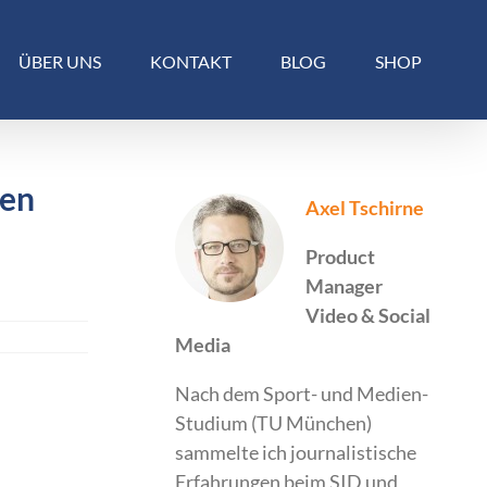
ÜBER UNS
KONTAKT
BLOG
SHOP
len
Axel Tschirne
Product
Manager
Video & Social
Media
Nach dem Sport- und Medien-
Studium (TU München)
sammelte ich journalistische
Erfahrungen beim SID und