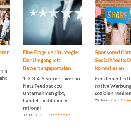
ster
Eine Frage der Strategie:
Sponsored Cont
Der Umgang mit
Social Media: 
Bewertungsportalen
kommt es an
n in
geht
1-2-3-4-5 Sterne – wer im
Ein kleiner Leit
Netz Feedback zu
native Werbung
Unternehmen gibt,
sozialen Medie
handelt nicht immer
22. Juni 2026
|
0 Kom
rational
02. Juli 2026
|
0 Kommentare