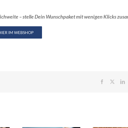
chweite – stelle Dein Wunschpaket mit wenigen Klicks zus
HIER IM WEBSHOP
Facebook
X
L