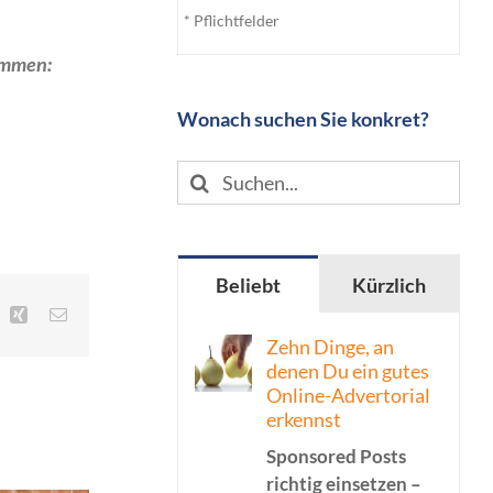
* Pflichtfelder
ammen:
Wonach suchen Sie konkret?
Suche
nach:
Beliebt
Kürzlich
inkedIn
Xing
E-
Mail
Zehn Dinge, an
denen Du ein gutes
Online-Advertorial
erkennst
Sponsored Posts
richtig einsetzen –