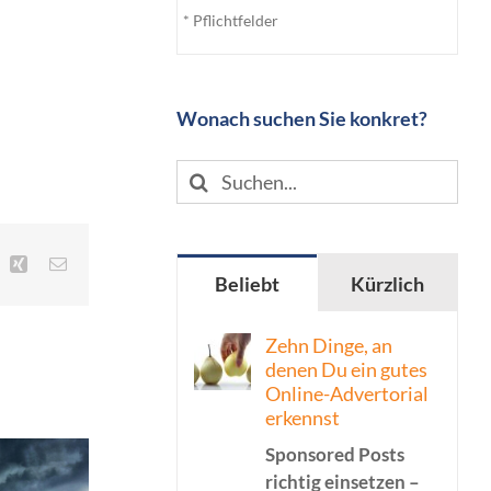
* Pflichtfelder
Wonach suchen Sie konkret?
Suche
nach:
inkedIn
Xing
E-
Beliebt
Kürzlich
Mail
Zehn Dinge, an
denen Du ein gutes
Online-Advertorial
erkennst
Sponsored Posts
richtig einsetzen –