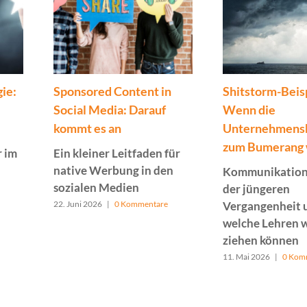
gie:
Sponsored Content in
Shitstorm-Beis
Social Media: Darauf
Wenn die
kommt es an
Unternehmens
zum Bumerang 
r im
Ein kleiner Leitfaden für
native Werbung in den
Kommunikation
sozialen Medien
der jüngeren
22. Juni 2026
|
0 Kommentare
Vergangenheit 
welche Lehren w
ziehen können
11. Mai 2026
|
0 Kom