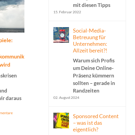
mit diesen Tipps
15. Februar 2022
Social-Media-
Betreuung für
piele:
Native Ads & Social
Eine Frag
Unternehmen:
Media: Wie Advertorials
Der Umga
Allzeit bereit?!
kommunikation
in Instagram & Co. zu
Bewertun
Warum sich Profis
wird
echtem Engagement
1-2-3-4-5
um Deine Online-
führen
Netz Fee
Präsenz kümmern
skrisen
Unterneh
sollten – gerade in
Es war nie einfacher mit
handelt n
Randzeiten
und
nativen Anzeigen,
rational
ir daraus
02. August 2024
Reichweite zu steigern,
02. Juli 2026
Vertrauen aufzubauen
mentare
und Deine Zielgruppe zu
Sponsored Content
erreichen
– was ist das
eigentlich?
20. Juli 2026
|
0 Kommentare