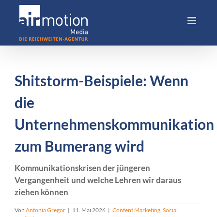
Skip
to
content
Shitstorm-Beispiele: Wenn
die
Unternehmenskommunikation
zum Bumerang wird
Kommunikationskrisen der jüngeren
Vergangenheit und welche Lehren wir daraus
ziehen können
Von
Antonia Gregor
|
11. Mai 2026
|
Content Marketing
,
Social