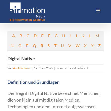
Skip
to
content
A
B
C
D
E
F
G
H
I
J
K
L
M
N
O
P
Q
R
S
T
U
V
W
X
Y
Z
Digital Native
für
Von
Axel Tschirne
|
17. März 2025
|
Kommentare deaktiviert
Digital
Native
Definition und Grundlagen
Der Begriff Digital Native bezeichnet Menschen,
die von klein auf mit digitalen Medien,
Technologien und dem Internet aufgewachsen