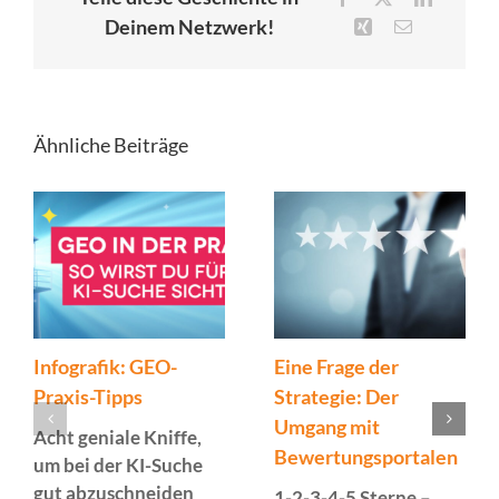
Deinem Netzwerk!
Xing
E-
Mail
Ähnliche Beiträge
Infografik: GEO-
Eine Frage der
Praxis-Tipps
Strategie: Der
Umgang mit
Acht geniale Kniffe,
Bewertungsportalen
um bei der KI-Suche
gut abzuschneiden
1-2-3-4-5 Sterne –