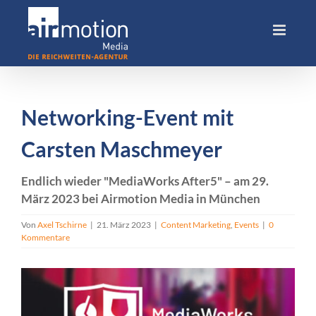
Skip
to
content
Networking-Event mit
Carsten Maschmeyer
Endlich wieder "MediaWorks After5" – am 29.
März 2023 bei Airmotion Media in München
Von
Axel Tschirne
|
21. März 2023
|
Content Marketing
,
Events
|
0
Kommentare