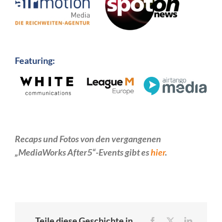
Featuring:
Recaps und Fotos von den vergangenen
„MediaWorks After5“-Events gibt es
hier
.
Teile diese Geschichte in
Facebook
X
LinkedIn