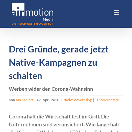
Skip
to
content
Drei Gründe, gerade jetzt
Native-Kampagnen zu
schalten
Werben wider den Corona-Wahnsinn
Von
Jan Kahlert
|
03. April 2020
|
Native Advertising
|
0 Kommentare
Corona hält die Wirtschaft fest im Griff. Die
Unternehmen sind verunsichert. Wie lange hält