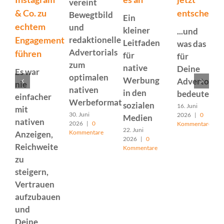
vereint
& Co. zu
entscheide
Bewegtbild
Ein
echtem
und
kleiner
...und
Engagement
redaktionelle
Leitfaden
was das
Advertorials
führen
für
für
zum
native
Deine
Es war
optimalen
Werbung
Advertorial
nie
nativen
in den
bedeutet
einfacher
Werbeformat
sozialen
16. Juni
mit
30. Juni
2026
|
0
Medien
nativen
2026
|
0
Kommentare
22. Juni
Kommentare
Anzeigen,
2026
|
0
Reichweite
Kommentare
zu
steigern,
Vertrauen
aufzubauen
und
Deine