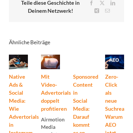
Teile diese Geschichte in
Facebook
X
LinkedIn
Deinem Netzwerk!
Xing
E-
Mail
Ähnliche Beiträge
Native
Mit
Sponsored
Zero-
Ads &
Video-
Content
Click
Social
Advertorials
in
als
Media:
doppelt
Social
neue
Wie
profitieren
Media:
Suchrealitä
Advertorials
Darauf
Warum
Airmotion
in
kommt
AEO
Media
Instagram
es an
jetzt