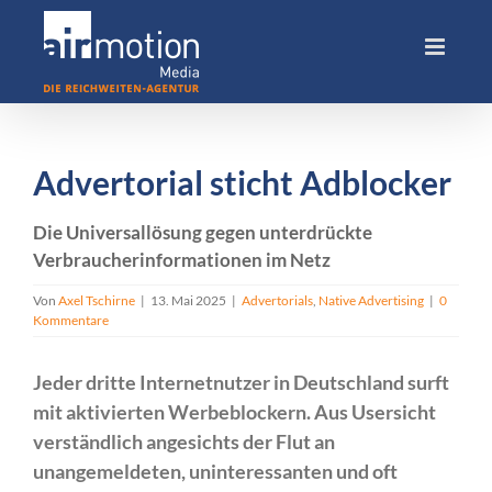
Skip
to
content
Advertorial sticht Adblocker
Die Universallösung gegen unterdrückte
Verbraucherinformationen im Netz
Von
Axel Tschirne
|
13. Mai 2025
|
Advertorials
,
Native Advertising
|
0
Kommentare
Jeder dritte Internetnutzer in Deutschland surft
mit aktivierten Werbeblockern. Aus Usersicht
verständlich angesichts der Flut an
unangemeldeten, uninteressanten und oft