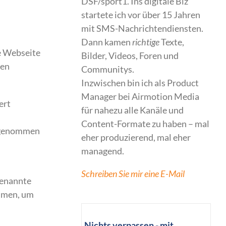
DSF/sport1. Ins digitale Biz
startete ich vor über 15 Jahren
mit SMS-Nachrichtendiensten.
Dann kamen
richtige
Texte,
e Webseite
Bilder, Videos, Foren und
ten
Communitys.
Inzwischen bin ich als Product
Manager bei Airmotion Media
ert
für nahezu alle Kanäle und
Content-Formate zu haben – mal
hrgenommen
eher produzierend, mal eher
managend.
Schreiben Sie mir eine E-Mail
genannte
ehmen, um
Nichts verpassen - mit