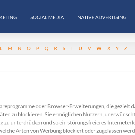
KETING
SOCIAL MEDIA
NATIVE ADVERTISING
L
M
N
O
P
Q
R
S
T
U
V
W
X
Y
Z
areprogramme oder Browser-Erweiterungen, die gezielt d
räten zu blockieren. Sie ermöglichen Nutzern, unerwünsch
u unterdrücken und so ein störungsfreieres Interneterle
 welche Arten von Werbung blockiert oder zugelassen werd