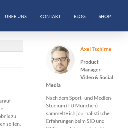
ÜBER UNS
KONTAKT
BLOG
SHOP
Axel Tschirne
Product
Manager
Video & Social
Media
Nach dem Sport- und Medien-
arauf
Studium (TU München)
te
sammelte ich journalistische
bnis zu
Erfahrungen beim SID und
en sollen.