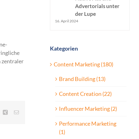
Advertorials unter
der Lupe
16. April 2024
ne-
Kategorien
ringliche
 zentraler
Content Marketing (180)
Brand Building (13)
Content Creation (22)
Influencer Marketing (2)
inkedIn
Xing
E-
Mail
Performance Marketing
(1)