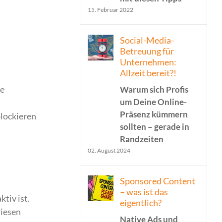
15. Februar 2022
Social-Media-
Betreuung für
Unternehmen:
Allzeit bereit?!
ie
Warum sich Profis
um Deine Online-
Präsenz kümmern
blockieren
sollten – gerade in
Randzeiten
02. August 2024
Sponsored Content
– was ist das
tiv ist.
eigentlich?
wiesen
Native Ads und