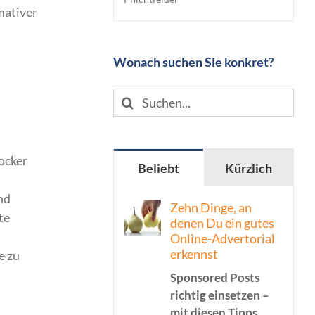
rmativer
Wonach suchen Sie konkret?
Suche
nach:
ocker
Beliebt
Kürzlich
nd
Zehn Dinge, an
te
denen Du ein gutes
Online-Advertorial
erkennst
e zu
Sponsored Posts
richtig einsetzen –
mit diesen Tipps