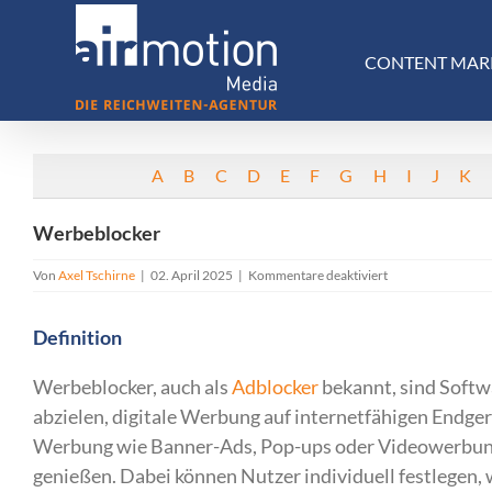
Skip
to
CONTENT MAR
content
A
B
C
D
E
F
G
H
I
J
K
Werbeblocker
für
Von
Axel Tschirne
|
02. April 2025
|
Kommentare deaktiviert
Werbeblocker
Definition
Werbeblocker, auch als
Adblocker
bekannt, sind Softw
abzielen, digitale Werbung auf internetfähigen Endge
Werbung wie Banner-Ads, Pop-ups oder Videowerbung z
genießen. Dabei können Nutzer individuell festlegen,