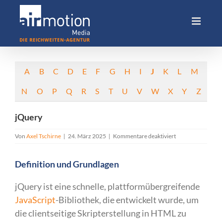
Skip
to
content
A
B
C
D
E
F
G
H
I
J
K
L
M
N
O
P
Q
R
S
T
U
V
W
X
Y
Z
jQuery
für
Von
Axel Tschirne
|
24. März 2025
|
Kommentare deaktiviert
jQuery
Definition und Grundlagen
jQuery ist eine schnelle, plattformübergreifende
JavaScript
-Bibliothek, die entwickelt wurde, um
die clientseitige Skripterstellung in HTML zu