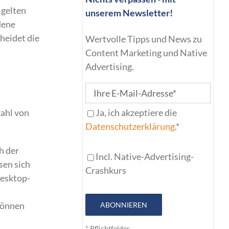
 gelten
unserem Newsletter!
dene
heidet die
Wertvolle Tipps und News zu
Content Marketing und Native
Advertising.
Ja, ich akzeptiere die
zahl von
Datenschutzerklärung
.*
h der
Incl. Native-Advertising-
sen sich
Crashkurs
Desktop-
können
ABONNIEREN
* Pflichtfelder