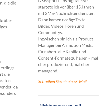
DSF/sport1. Ins digitale Biz
, die die
startete ich vor über 15 Jahren
mit SMS-Nachrichtendiensten.
Dann kamen
richtige
Texte,
le über
Bilder, Videos, Foren und
iges
Communitys.
Inzwischen bin ich als Product
Manager bei Airmotion Media
für nahezu alle Kanäle und
Content-Formate zu haben – mal
en
eher produzierend, mal eher
lerdings
managend.
rt die
araten
Schreiben Sie mir eine E-Mail
wendet, da
besonders
Nichts verpassen - mit