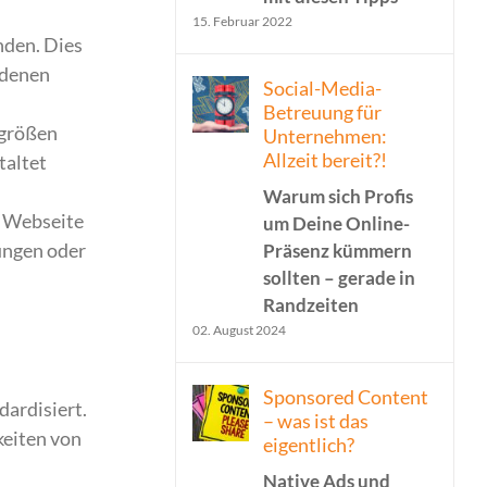
15. Februar 2022
nden. Dies
 denen
Social-Media-
Betreuung für
mgrößen
Unternehmen:
Allzeit bereit?!
taltet
Warum sich Profis
r Webseite
um Deine Online-
ungen oder
Präsenz kümmern
sollten – gerade in
Randzeiten
02. August 2024
Sponsored Content
ardisiert.
– was ist das
keiten von
eigentlich?
Native Ads und