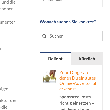
) und die
gehoben
Wonach suchen Sie konkret?
lementen
Suche
nach:
r
Beliebt
Kürzlich
Zehn Dinge, an
denen Du ein gutes
Online-Advertorial
erkennst
sign:
Sponsored Posts
uktur des
richtig einsetzen –
 die
mit diesen Tipps