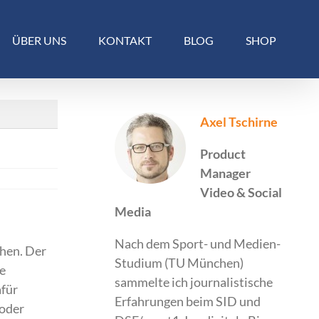
ÜBER UNS
KONTAKT
BLOG
SHOP
Axel Tschirne
Product
Manager
Video & Social
Media
Nach dem Sport- und Medien-
chen. Der
Studium (TU München)
le
sammelte ich journalistische
für
Erfahrungen beim SID und
 oder