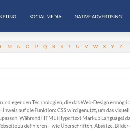
KETING
SOCIAL MEDIA
NATIVE ADVERTISING
L
M
N
O
P
Q
R
S
T
U
V
W
X
Y
Z
r grundlegenden Technologien, die das Web-Design ermögli
Hinweis auf die Funktion: CSS wird genutzt, um das visuel
nzupassen. Während HTML (Hypertext Markup Language) da
Webseite zu definieren – wie Überschriften, Absätze, Bilder