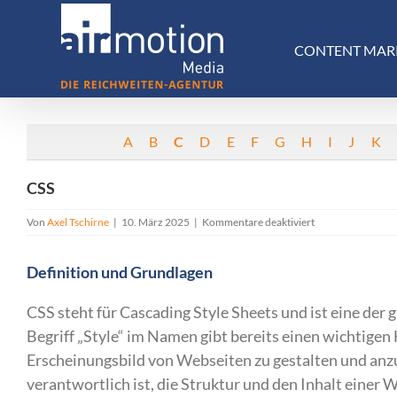
Skip
to
CONTENT MAR
content
A
B
C
D
E
F
G
H
I
J
K
CSS
für
Von
Axel Tschirne
|
10. März 2025
|
Kommentare deaktiviert
CSS
Definition und Grundlagen
CSS steht für Cascading Style Sheets und ist eine de
Begriff „Style“ im Namen gibt bereits einen wichtigen 
Erscheinungsbild von Webseiten zu gestalten und a
verantwortlich ist, die Struktur und den Inhalt einer 