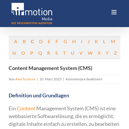
Skip
to
content
A
B
C
D
E
F
G
H
I
J
K
L
M
N
O
P
Q
R
S
T
U
V
W
X
Y
Z
Content Management System (CMS)
für
Von
Axel Tschirne
|
10. März 2025
|
Kommentare deaktiviert
Content
Management
Definition und Grundlagen
System
(CMS)
Ein
Content
Management System (CMS) ist eine
webbasierte Softwarelösung, die es ermöglicht,
digitale Inhalte einfach zu erstellen, zu bearbeiten