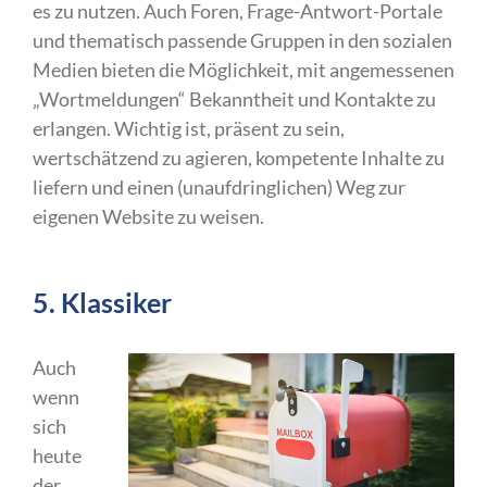
es zu nutzen. Auch Foren, Frage-Antwort-Portale
und thematisch passende Gruppen in den sozialen
Medien bieten die Möglichkeit, mit angemessenen
„Wortmeldungen“ Bekanntheit und Kontakte zu
erlangen. Wichtig ist, präsent zu sein,
wertschätzend zu agieren, kompetente Inhalte zu
liefern und einen (unaufdringlichen) Weg zur
eigenen Website zu weisen.
5. Klassiker
Auch
wenn
sich
heute
der