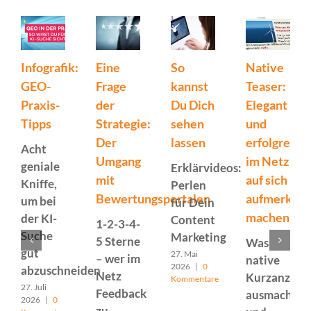
Infografik:
Eine
So
Native
GEO-
Frage
kannst
Teaser:
Praxis-
der
Du Dich
Elegant
Tipps
Strategie:
sehen
und
Der
lassen
erfolgreich
Acht
Umgang
im Netz
geniale
Erklärvideos:
mit
auf sich
Kniffe,
Perlen
Bewertungsportalen
aufmerksa
um bei
für Dein
machen
der KI-
Content
1-2-3-4-
Suche
Marketing
5 Sterne
Was
gut
27. Mai
– wer im
native
2026
|
0
abzuschneiden
Netz
Kurzanzeig
Kommentare
27. Juli
Feedback
ausmacht
2026
|
0
zu