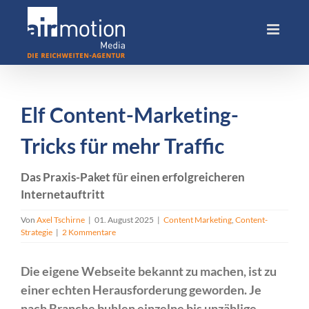
Skip
to
content
Elf Content-Marketing-
Tricks für mehr Traffic
Das Praxis-Paket für einen erfolgreicheren
Internetauftritt
Von
Axel Tschirne
|
01. August 2025
|
Content Marketing
,
Content-
Strategie
|
2 Kommentare
Die eigene Webseite bekannt zu machen, ist zu
einer echten Herausforderung geworden. Je
nach Branche buhlen einzelne bis unzählige