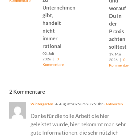
und
Kommentare
Unternehmen
worauf
gibt,
Du in
handelt
der
nicht
Praxis
immer
achten
rational
solltest
02. Juli
19. Mai
2026
|
0
2026
|
0
Kommentare
Kommentare
2 Kommentare
Wintergarten
4. August 2025 um 23:25 Uhr
- Antworten
Danke für die tolle Arbeit die hier
geleistet wurde, hier bekommt man sehr
gute Informationen, die sehr nützlich