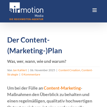
Skip
to
content
Der Content-
(Marketing-)Plan
Was, wer, wann, wie und warum?
Von
Jan Kahlert
|
06. November 2025
|
Content Creation
,
Content-
Strategie
|
0 Kommentare
Um bei der Fülle an
Content-Marketing
-
Maßnahmen den Überblick zu behalten und
einen regelmäßigen, qualitativ hochwertigen