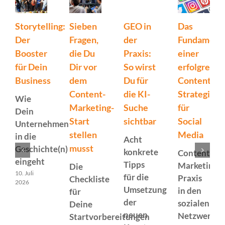
Storytelling:
Sieben
GEO in
Das
Der
Fragen,
der
Fundament
Booster
die Du
Praxis:
einer
für Dein
Dir vor
So wirst
erfolgreich
Business
dem
Du für
Content-
Content-
die KI-
Strategie
Wie
Marketing-
Suche
für
Dein
Start
sichtbar
Social
Unternehmen
stellen
Media
in die
Acht
musst
Geschichte(n)
konkrete
Content-
eingeht
Tipps
Marketing-
Die
10. Juli
für die
Praxis
Checkliste
2026
Umsetzung
in den
für
der
sozialen
Deine
neuen
Netzwerke
Startvorbereitungen