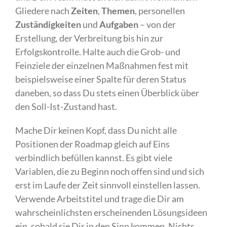
Gliedere nach
Zeiten
,
Themen
, personellen
Zuständigkeiten
und
Aufgaben
– von der
Erstellung, der Verbreitung bis hin zur
Erfolgskontrolle. Halte auch die Grob- und
Feinziele der einzelnen Maßnahmen fest mit
beispielsweise einer Spalte für deren Status
daneben, so dass Du stets einen Überblick über
den Soll-Ist-Zustand hast.
Mache Dir keinen Kopf, dass Du nicht alle
Positionen der Roadmap gleich auf Eins
verbindlich befüllen kannst. Es gibt viele
Variablen, die zu Beginn noch offen sind und sich
erst im Laufe der Zeit sinnvoll einstellen lassen.
Verwende Arbeitstitel und trage die Dir am
wahrscheinlichsten erscheinenden Lösungsideen
ein, sobald sie Dir in den Sinn kommen. Nichts