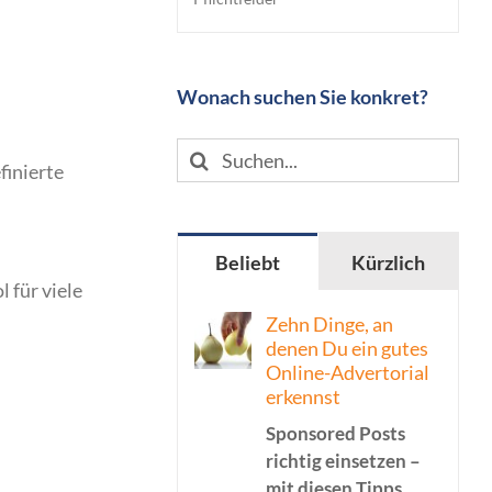
Wonach suchen Sie konkret?
Suche
finierte
nach:
Beliebt
Kürzlich
 für viele
Zehn Dinge, an
denen Du ein gutes
Online-Advertorial
erkennst
Sponsored Posts
richtig einsetzen –
mit diesen Tipps