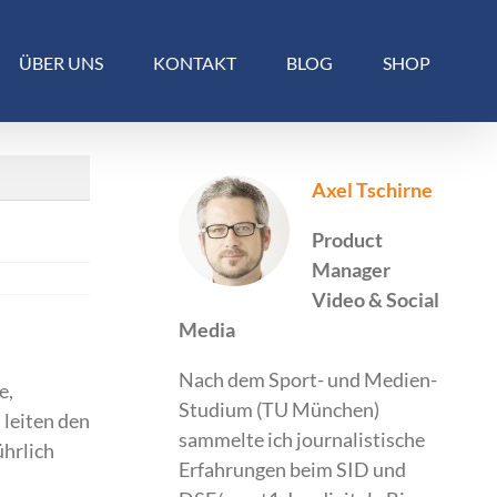
ÜBER UNS
KONTAKT
BLOG
SHOP
Axel Tschirne
Product
Manager
Video & Social
Media
Nach dem Sport- und Medien-
e,
Studium (TU München)
 leiten den
sammelte ich journalistische
ührlich
Erfahrungen beim SID und