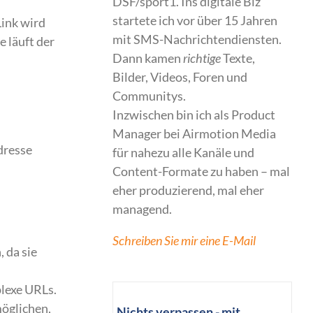
DSF/sport1. Ins digitale Biz
startete ich vor über 15 Jahren
Link wird
mit SMS-Nachrichtendiensten.
 läuft der
Dann kamen
richtige
Texte,
Bilder, Videos, Foren und
Communitys.
Inzwischen bin ich als Product
Manager bei Airmotion Media
dresse
für nahezu alle Kanäle und
Content-Formate zu haben – mal
eher produzierend, mal eher
managend.
Schreiben Sie mir eine E-Mail
 da sie
plexe URLs.
möglichen,
Nichts verpassen - mit