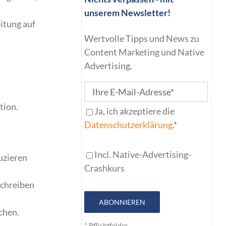
unserem Newsletter!
eitung auf
Wertvolle Tipps und News zu
Content Marketing und Native
Advertising.
tion.
Ja, ich akzeptiere die
Datenschutzerklärung
.*
Incl. Native-Advertising-
uzieren
Crashkurs
schreiben
ABONNIEREN
chen.
* Pflichtfelder