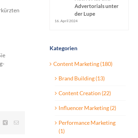
Advertorials unter
erkürzten
der Lupe
16. April 2024
Kategorien
Sie
g-
Content Marketing (180)
Brand Building (13)
Content Creation (22)
Influencer Marketing (2)
Performance Marketing
inkedIn
Xing
E-
Mail
(1)