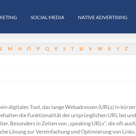
KETING
SOCIAL MEDIA
NATIVE ADVERTISING
L
M
N
O
P
Q
R
S
T
U
V
W
X
Y
Z
 ein digitales Tool, das lange Webadressen (URLs) in kürzer
halten die Funktionalität der ursprünglichen URL bei und
iter. Besonders in Zeiten von „speaking URLs“, die oft ausf
ische Lösung zur Vereinfachung und Optimierung von Links.