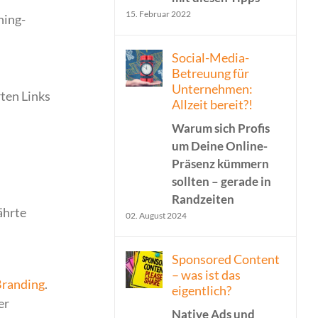
15. Februar 2022
hing-
Social-Media-
s
Betreuung für
Unternehmen:
ten Links
Allzeit bereit?!
Warum sich Profis
um Deine Online-
Präsenz kümmern
sollten – gerade in
Randzeiten
ährte
02. August 2024
Sponsored Content
– was ist das
randing
.
eigentlich?
er
Native Ads und