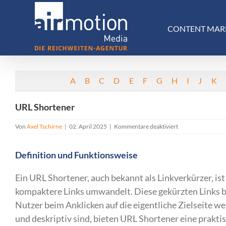
Skip
to
CONTENT MAR
content
A
B
C
D
E
F
G
H
I
J
K
URL Shortener
für
Von
Axel Tschirne
|
02. April 2025
|
Kommentare deaktiviert
URL
Shortener
Definition und Funktionsweise
Ein URL Shortener, auch bekannt als Linkverkürzer, ist
kompaktere Links umwandelt. Diese gekürzten Links be
Nutzer beim Anklicken auf die eigentliche Zielseite we
und deskriptiv sind, bieten URL Shortener eine prakt