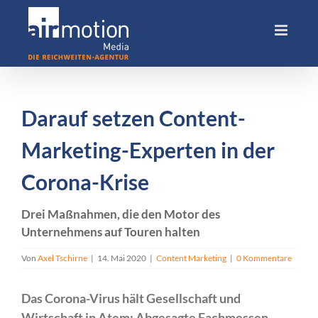
Skip
to
content
Darauf setzen Content-
Marketing-Experten in der
Corona-Krise
Drei Maßnahmen, die den Motor des
Unternehmens auf Touren halten
Von
Axel Tschirne
|
14. Mai 2020
|
Content Marketing
|
0 Kommentare
Das Corona-Virus hält Gesellschaft und
Wirtschaft in Atem: Abgesagte Fachmessen,