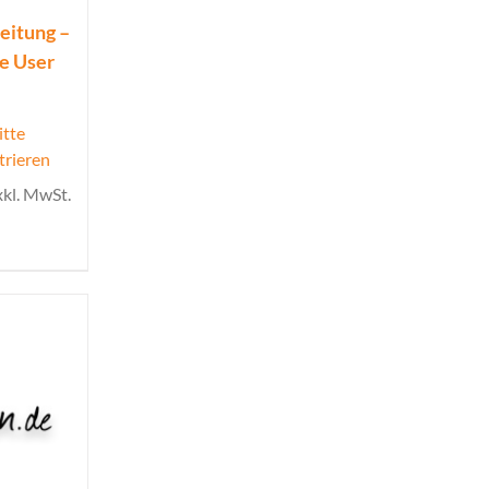
eitung –
ue User
itte
trieren
xkl. MwSt.