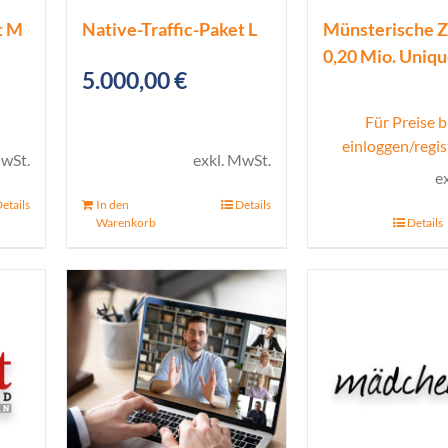
t M
Native-Traffic-Paket L
Münsterische Z
0,20 Mio. Uniq
5.000,00
€
Für Preise b
einloggen/regis
MwSt.
exkl. MwSt.
e
etails
In den
Details
Warenkorb
Details