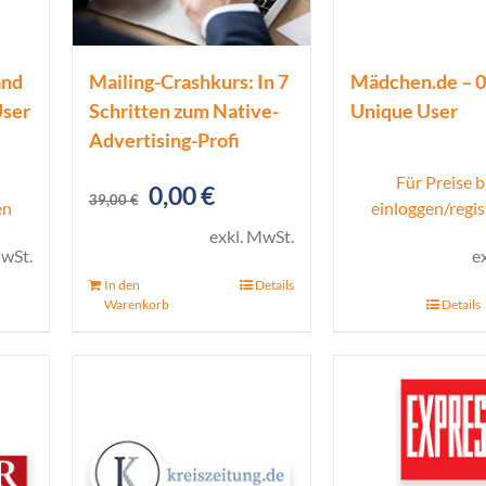
and
Mailing-Crashkurs: In 7
Mädchen.de – 0
User
Schritten zum Native-
Unique User
Advertising-Profi
Für Preise b
Ursprünglicher
Aktueller
0,00
€
39,00
€
en
einloggen/regis
Preis
Preis
exkl. MwSt.
MwSt.
e
war:
ist:
In den
Details
39,00 €
0,00 €.
Warenkorb
Details