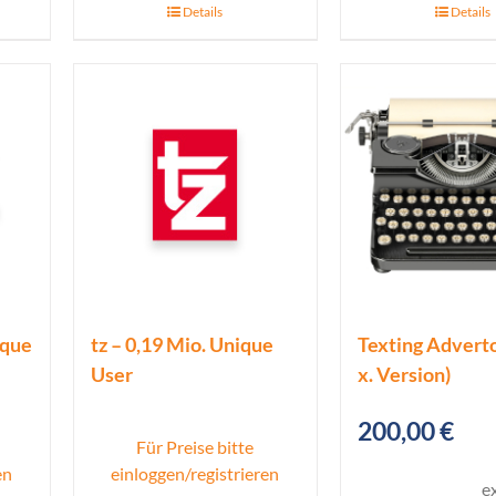
Details
Details
ique
tz – 0,19 Mio. Unique
Texting Advertor
User
x. Version)
200,00
€
Für Preise bitte
en
einloggen/registrieren
e