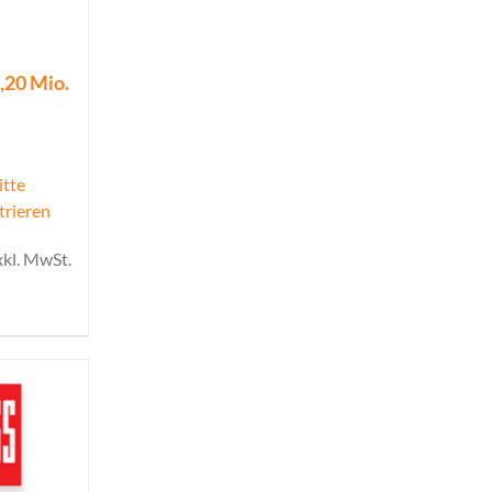
,20 Mio.
itte
trieren
xkl. MwSt.