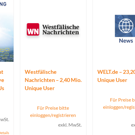
nt
Westfälische
WELT.de – 23,2
ve
Nachrichten – 2,40 Mio.
Unique User
Us
Unique User
Für Preise b
icher
ueller
einloggen/regis
Für Preise bitte
is
einloggen/registrieren
MwSt.
exkl. MwSt.
e
00 €.
etails