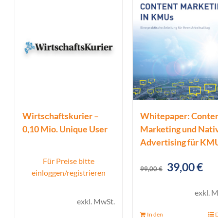
Wirtschaftskurier –
Whitepaper: Conte
0,10 Mio. Unique User
Marketing und Nati
Advertising für KM
Für Preise bitte
Ursprüngl
Akt
39,00
€
99,00
€
einloggen/registrieren
Preis
Pre
exkl. 
war:
ist:
exkl. MwSt.
99,00 €
39,
In den
D