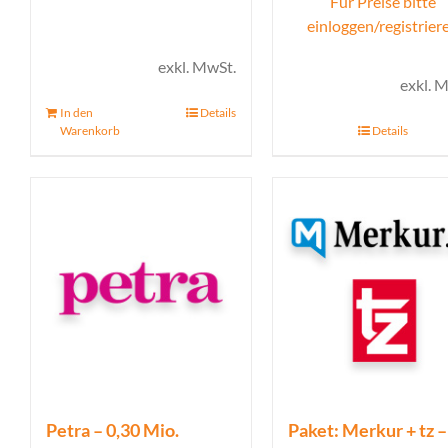
Für Preise bitte
einloggen/registrier
exkl. MwSt.
exkl. 
In den
Details
Warenkorb
Details
Petra – 0,30 Mio.
Paket: Merkur + tz –