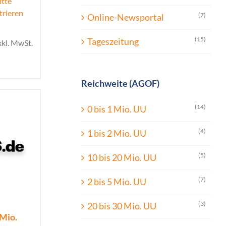
itte
trieren
(7)
Online-Newsportal
(15)
Tageszeitung
xkl. MwSt.
Reichweite (AGOF)
(14)
0 bis 1 Mio. UU
(4)
1 bis 2 Mio. UU
(5)
10 bis 20 Mio. UU
(7)
2 bis 5 Mio. UU
(3)
20 bis 30 Mio. UU
 Mio.