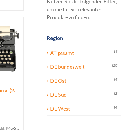
Nutzen Sie die folgenden Filter,
um die für Sie relevanten
Produkte zu finden.
Region
(1)
AT gesamt
(20)
DE bundesweit
(4)
DE Ost
ial (2.-
(2)
DE Süd
(4)
DE West
xkl. MwSt.