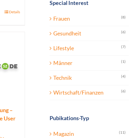
Special Interest
Details
(8)
Frauen
(6)
Gesundheit
(7)
Lifestyle
(1)
Männer
(4)
Technik
(6)
Wirtschaft/Finanzen
ung –
Pubikations-Typ
ue User
(11)
Magazin