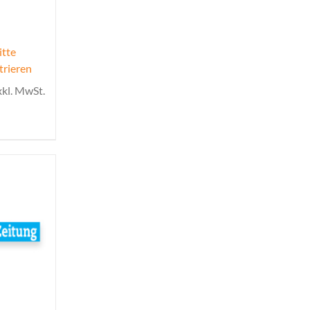
itte
trieren
xkl. MwSt.