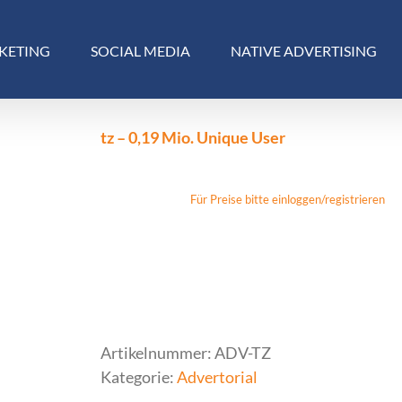
KETING
SOCIAL MEDIA
NATIVE ADVERTISING
tz – 0,19 Mio. Unique User
Für Preise bitte einloggen/registrieren
Artikelnummer:
ADV-TZ
Kategorie:
Advertorial