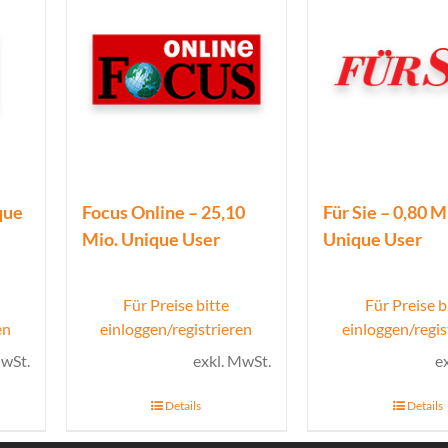
que
Focus Online – 25,10
Für Sie – 0,80 M
Mio. Unique User
Unique User
Für Preise bitte
Für Preise b
en
einloggen/registrieren
einloggen/regis
MwSt.
exkl. MwSt.
e
Details
Details