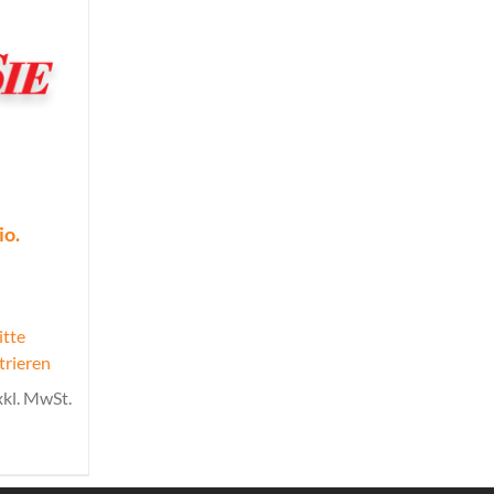
io.
itte
trieren
xkl. MwSt.