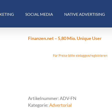
KETING
SOCIAL MEDIA
NATIVE ADVERTISING
Finanzen.net – 5,80 Mio. Unique User
Für Preise bitte einloggen/registrieren
Artikelnummer:
ADV-FN
Kategorie:
Advertorial