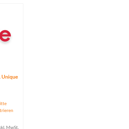
o. Unique
itte
trieren
xkl. MwSt.