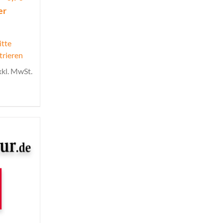
er
itte
trieren
xkl. MwSt.