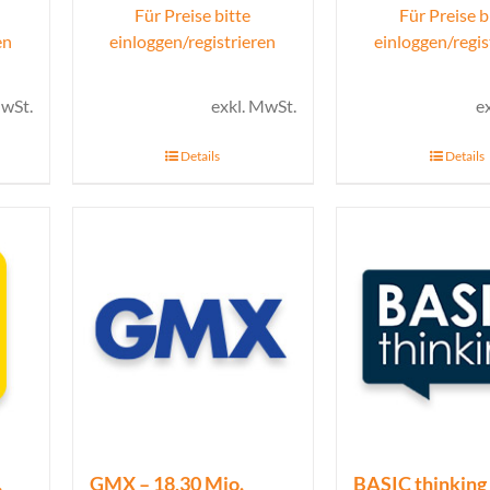
Für Preise bitte
Für Preise b
en
einloggen/registrieren
einloggen/regis
MwSt.
exkl. MwSt.
e
Details
Details
.
GMX – 18,30 Mio.
BASIC thinking 