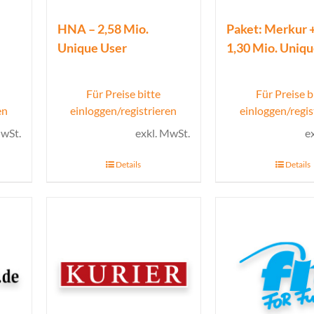
HNA – 2,58 Mio.
Paket: Merkur +
Unique User
1,30 Mio. Uniq
Für Preise bitte
Für Preise b
en
einloggen/registrieren
einloggen/regis
MwSt.
exkl. MwSt.
e
Details
Details