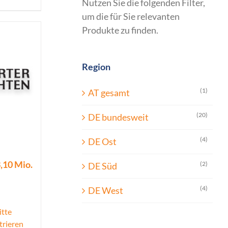
Nutzen Sie die folgenden Filter,
um die für Sie relevanten
Produkte zu finden.
Region
(1)
AT gesamt
(20)
DE bundesweit
(4)
DE Ost
,10 Mio.
(2)
DE Süd
(4)
DE West
itte
trieren