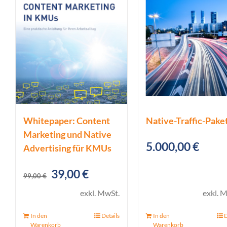
Whitepaper: Content
Native-Traffic-Paket
Marketing und Native
5.000,00
€
Advertising für KMUs
Ursprünglicher
Aktueller
39,00
€
99,00
€
Preis
Preis
exkl. MwSt.
exkl. 
war:
ist:
In den
Details
In den
D
99,00 €
39,00 €.
Warenkorb
Warenkorb