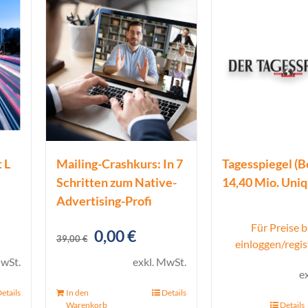
 L
Mailing-Crashkurs: In 7
Tagesspiegel (Be
Schritten zum Native-
14,40 Mio. Uni
Advertising-Profi
Für Preise b
Ursprünglicher
Aktueller
0,00
€
39,00
€
einloggen/regis
Preis
Preis
MwSt.
exkl. MwSt.
e
war:
ist:
etails
In den
Details
39,00 €
0,00 €.
Warenkorb
Details