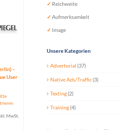
✓
Reichweite
✓
Aufmerksamkeit
✓
Image
Unsere Kategorien
Advertorial
(37)
rlin) –
que User
Native Ads/Traffic
(3)
Texting
(2)
itte
trieren
Training
(4)
xkl. MwSt.