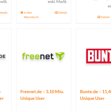
MwSt.
exkl. MwSt.
e
etails
In den
Details
Warenkorb
Details
–
Freenet.de – 3,10 Mio.
Bunte.de – 11,4
er
Unique User
Unique User