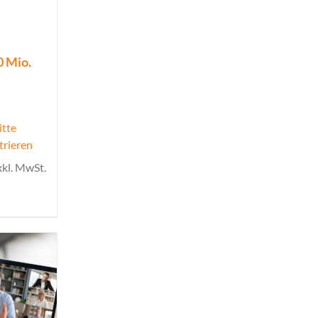
40 Mio.
itte
trieren
xkl. MwSt.