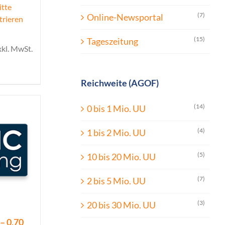
itte
(7)
Online-Newsportal
trieren
(15)
Tageszeitung
xkl. MwSt.
Reichweite (AGOF)
(14)
0 bis 1 Mio. UU
(4)
1 bis 2 Mio. UU
(5)
10 bis 20 Mio. UU
(7)
2 bis 5 Mio. UU
(3)
20 bis 30 Mio. UU
– 0,70