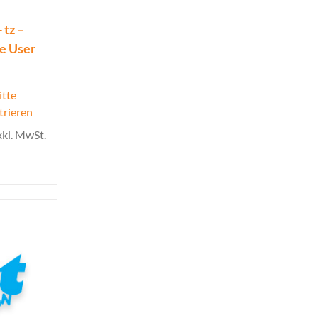
 tz –
ue User
itte
trieren
xkl. MwSt.