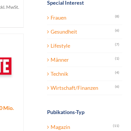
Special Interest
xkl. MwSt.
(8)
Frauen
(6)
Gesundheit
(7)
Lifestyle
(1)
Männer
(4)
Technik
(6)
Wirtschaft/Finanzen
0 Mio.
Pubikations-Typ
(11)
Magazin