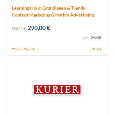
Learning Hour: Grundlagen & Trends
Content Marketing & Native Advertising
Ursprünglicher
Aktueller
290,00
€
350,00
€
Preis
Preis
exkl. MwSt.
war:
ist:
In den Warenkorb
Details
350,00 €
290,00 €.