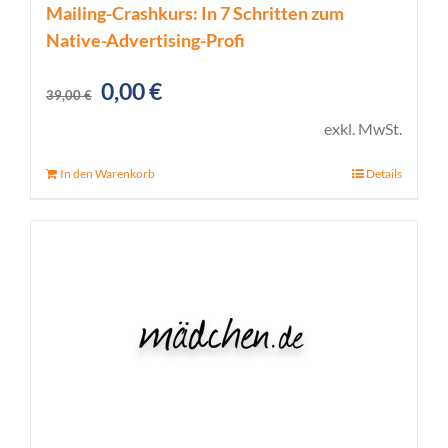
Mailing-Crashkurs: In 7 Schritten zum
Native-Advertising-Profi
Ursprünglicher
Aktueller
0,00
€
39,00
€
Preis
Preis
exkl. MwSt.
war:
ist:
In den Warenkorb
Details
39,00 €
0,00 €.