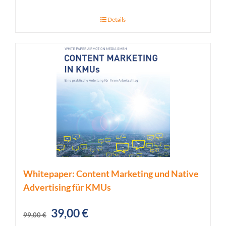
Details
Whitepaper: Content Marketing und Native
Advertising für KMUs
Ursprünglicher
Aktueller
39,00
€
99,00
€