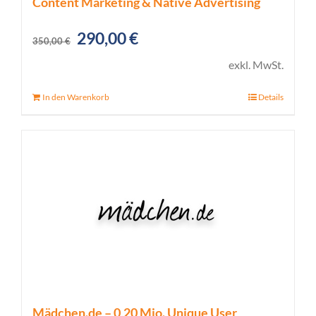
Content Marketing & Native Advertising
Ursprünglicher
Aktueller
290,00
€
350,00
€
Preis
Preis
exkl. MwSt.
war:
ist:
In den Warenkorb
Details
350,00 €
290,00 €.
Mädchen.de – 0,20 Mio. Unique User