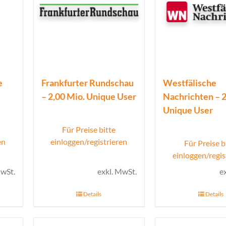
e
Frankfurter Rundschau
Westfälische
– 2,00 Mio. Unique User
Nachrichten – 2
Unique User
Für Preise bitte
en
einloggen/registrieren
Für Preise b
einloggen/regis
MwSt.
exkl. MwSt.
e
Details
Details