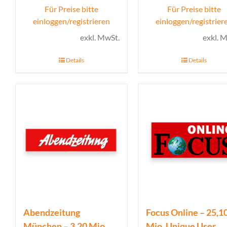
Für Preise bitte
Für Preise bitte
einloggen/registrieren
einloggen/registrier
exkl. MwSt.
exkl. 
Details
Details
Abendzeitung
Focus Online – 25,1
München – 3,20 Mio.
Mio. Unique User