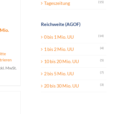
(15)
Tageszeitung
Reichweite (AGOF)
 Mio.
(14)
0 bis 1 Mio. UU
(4)
1 bis 2 Mio. UU
itte
trieren
(5)
10 bis 20 Mio. UU
xkl. MwSt.
(7)
2 bis 5 Mio. UU
(3)
20 bis 30 Mio. UU