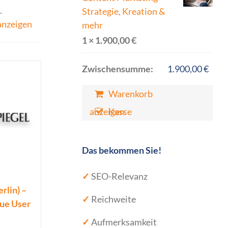
.
Strategie, Kreation &
anzeigen
mehr
1 ×
1.900,00
€
Zwischensumme:
1.900,00
€
Warenkorb
anzeigen
Kasse
Das bekommen Sie!
✓
SEO-Relevanz
rlin) –
✓
Reichweite
que User
✓
Aufmerksamkeit