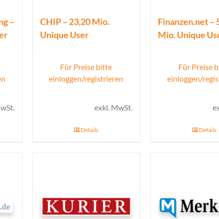
ng –
CHIP – 23,20 Mio.
Finanzen.net – 
er
Unique User
Mio. Unique Us
Für Preise bitte
Für Preise b
en
einloggen/registrieren
einloggen/regis
MwSt.
exkl. MwSt.
e
Details
Details