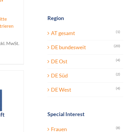
Region
itte
trieren
(1)
AT gesamt
xkl. MwSt.
(20)
DE bundesweit
(4)
DE Ost
(2)
DE Süd
(4)
DE West
Special Interest
(8)
Frauen