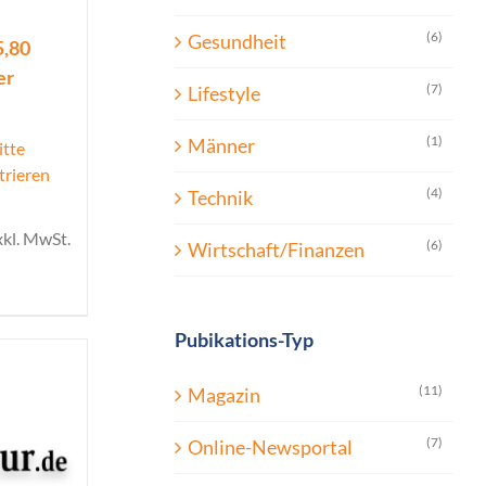
(6)
Gesundheit
5,80
er
(7)
Lifestyle
(1)
Männer
itte
trieren
(4)
Technik
xkl. MwSt.
(6)
Wirtschaft/Finanzen
Pubikations-Typ
(11)
Magazin
(7)
Online-Newsportal