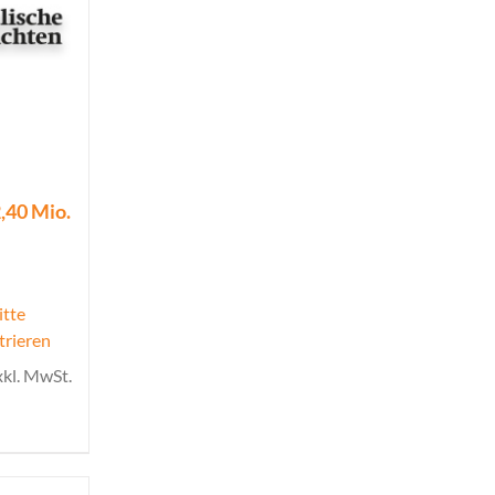
,40 Mio.
itte
trieren
xkl. MwSt.