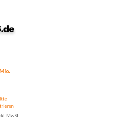
 Mio.
itte
trieren
xkl. MwSt.