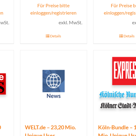
Für Preise bitte
Für Preise b
en
einloggen/registrieren
einloggen/regis
MwSt.
exkl. MwSt.
e
Details
Details
0
WELT.de – 23,20 Mio.
Köln-Bundle – 
Unique User
Mio. Unique Us