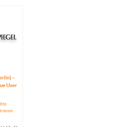
rlin) –
que User
itte
trieren