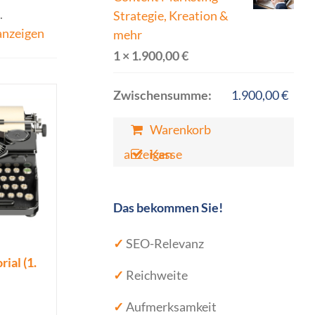
.
Strategie, Kreation &
anzeigen
mehr
1 ×
1.900,00
€
Zwischensumme:
1.900,00
€
Warenkorb
anzeigen
Kasse
Das bekommen Sie!
✓
SEO-Relevanz
ial (1.
✓
Reichweite
✓
Aufmerksamkeit