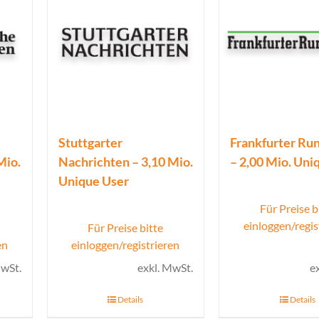
Stuttgarter
Frankfurter Ru
Mio.
Nachrichten – 3,10 Mio.
– 2,00 Mio. Uni
Unique User
Für Preise b
einloggen/regis
Für Preise bitte
en
einloggen/registrieren
MwSt.
exkl. MwSt.
e
Details
Details