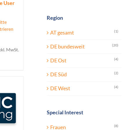
ue User
Region
itte
trieren
(1)
AT gesamt
(20)
DE bundesweit
xkl. MwSt.
(4)
DE Ost
(2)
DE Süd
(4)
DE West
Special Interest
(8)
Frauen