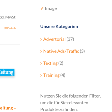
✓
Image
xkl. MwSt.
Unsere Kategorien
Details
Advertorial
(37)
Native Ads/Traffic
(3)
Texting
(2)
Training
(4)
Nutzen Sie die folgenden Filter,
um die für Sie relevanten
eitung –
Produkte zu finden.