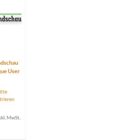
ndschau
que User
itte
trieren
xkl. MwSt.