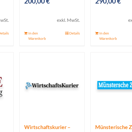
200,00
€
290,00
€
icher
ueller
is
MwSt.
exkl. MwSt.
e
etails
In den
Details
In den
00 €.
Warenkorb
Warenkorb
Wirtschaftskurier –
Münsterische Z