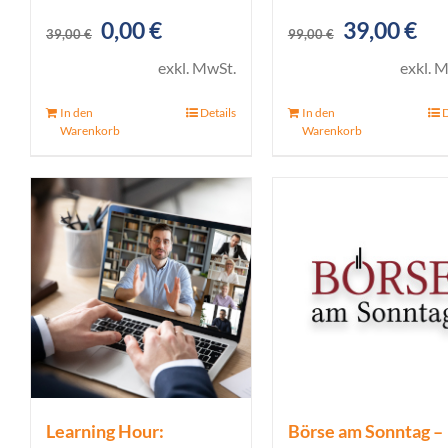
Ursprünglicher
Aktueller
Ursprüngl
Akt
0,00
€
39,00
€
39,00
€
99,00
€
Preis
Preis
Preis
Pre
exkl. MwSt.
exkl. 
war:
ist:
war:
ist:
In den
Details
In den
D
39,00 €
0,00 €.
99,00 €
39,
Warenkorb
Warenkorb
Learning Hour:
Börse am Sonntag –