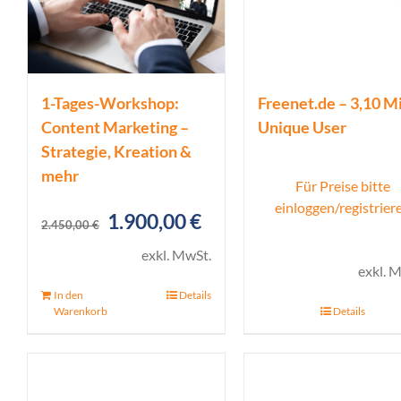
1-Tages-Workshop:
Freenet.de – 3,10 Mi
Content Marketing –
Unique User
Strategie, Kreation &
mehr
Für Preise bitte
einloggen/registrier
Ursprünglicher
Aktueller
1.900,00
€
2.450,00
€
Preis
Preis
exkl. MwSt.
exkl. 
war:
ist:
In den
Details
2.450,00 €
1.900,00 €.
Warenkorb
Details