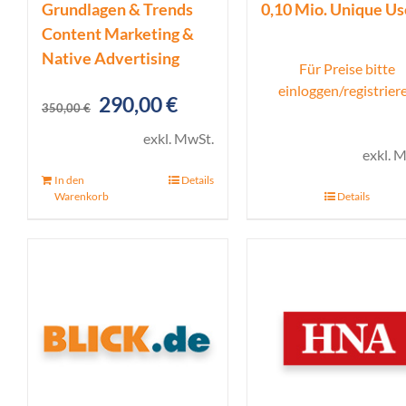
Grundlagen & Trends
0,10 Mio. Unique Us
Content Marketing &
Native Advertising
Für Preise bitte
einloggen/registrier
Ursprünglicher
Aktueller
290,00
€
350,00
€
Preis
Preis
exkl. MwSt.
exkl. 
war:
ist:
In den
Details
350,00 €
290,00 €.
Warenkorb
Details