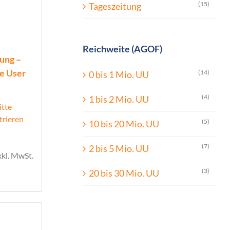
(15)
Tageszeitung
Reichweite (AGOF)
ung –
ue User
(14)
0 bis 1 Mio. UU
(4)
1 bis 2 Mio. UU
itte
trieren
(5)
10 bis 20 Mio. UU
(7)
2 bis 5 Mio. UU
xkl. MwSt.
(3)
20 bis 30 Mio. UU