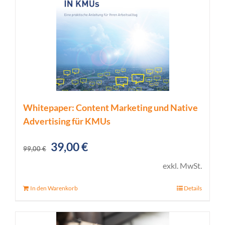
Whitepaper: Content Marketing und Native
Advertising für KMUs
Ursprünglicher
Aktueller
39,00
€
99,00
€
Preis
Preis
exkl. MwSt.
war:
ist:
In den Warenkorb
Details
99,00 €
39,00 €.