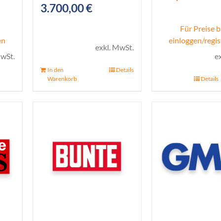
3.700,00
€
Für Preise b
en
einloggen/regis
exkl. MwSt.
MwSt.
e
In den
Details
Warenkorb
Details