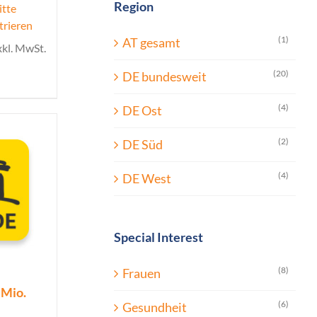
Region
itte
trieren
(1)
AT gesamt
xkl. MwSt.
(20)
DE bundesweit
(4)
DE Ost
(2)
DE Süd
(4)
DE West
Special Interest
(8)
Frauen
 Mio.
(6)
Gesundheit