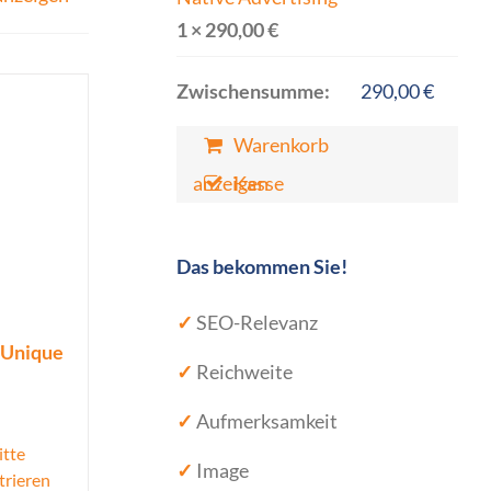
1 ×
290,00
€
Zwischensumme:
290,00
€
Warenkorb
anzeigen
Kasse
Das bekommen Sie!
✓
SEO-Relevanz
. Unique
✓
Reichweite
✓
Aufmerksamkeit
itte
✓
Image
trieren