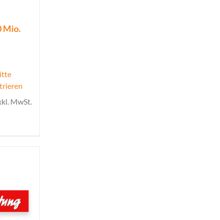
0 Mio.
itte
trieren
xkl. MwSt.