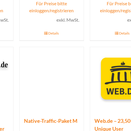
Für Preise bitte
Für Preise b
en
einloggen/registrieren
einloggen/regis
MwSt.
exkl. MwSt.
e
Details
Details
Native-Traffic-Paket M
Web.de – 23,50
er
Unique User