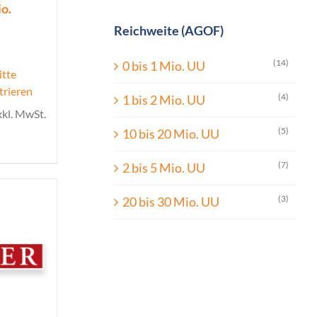
o.
Reichweite (AGOF)
(14)
0 bis 1 Mio. UU
itte
trieren
(4)
1 bis 2 Mio. UU
xkl. MwSt.
(5)
10 bis 20 Mio. UU
(7)
2 bis 5 Mio. UU
(3)
20 bis 30 Mio. UU