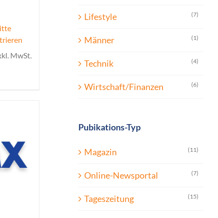
(7)
Lifestyle
itte
(1)
Männer
trieren
xkl. MwSt.
(4)
Technik
(6)
Wirtschaft/Finanzen
Pubikations-Typ
(11)
Magazin
(7)
Online-Newsportal
(15)
Tageszeitung