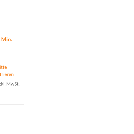
 Mio.
itte
trieren
xkl. MwSt.