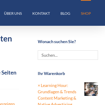
ÜBER UNS
KONTAKT
BLOG
SHOP
kten
Wonach suchen Sie?
 Seiten
Ihr Warenkorb
×
Learning Hour:
Grundlagen & Trends
Content Marketing &
anzeigen
Native Advertising