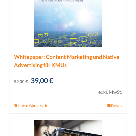
Whitepaper: Content Marketing und Native
Advertising für KMUs
Ursprünglicher
Aktueller
39,00
€
99,00
€
Preis
Preis
exkl. MwSt.
war:
ist:
In den Warenkorb
Details
99,00 €
39,00 €.