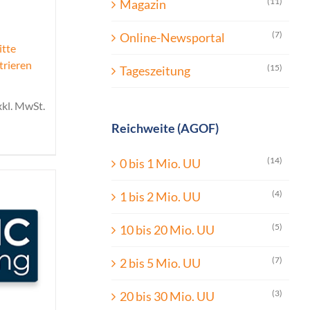
(11)
Magazin
(7)
Online-Newsportal
itte
trieren
(15)
Tageszeitung
xkl. MwSt.
Reichweite (AGOF)
(14)
0 bis 1 Mio. UU
(4)
1 bis 2 Mio. UU
(5)
10 bis 20 Mio. UU
(7)
2 bis 5 Mio. UU
(3)
20 bis 30 Mio. UU