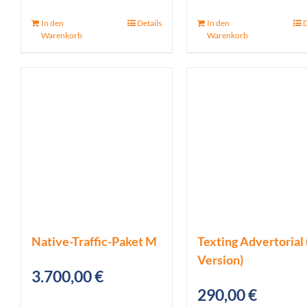
war:
ist:
In den
Details
In den
D
99,00 €
39,00 €.
Warenkorb
Warenkorb
Native-Traffic-Paket M
Texting Advertorial 
Version)
3.700,00
€
290,00
€