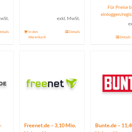
Für Preise b
einloggen/regis
MwSt.
exkl. MwSt.
e
etails
In den
Details
Warenkorb
Details
–
Freenet.de – 3,10 Mio.
Bunte.de – 11,4