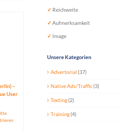
✓
Reichweite
✓
Aufmerksamkeit
✓
Image
Unsere Kategorien
Advertorial
(37)
Native Ads/Traffic
(3)
rlin) –
que User
Texting
(2)
itte
Training
(4)
trieren