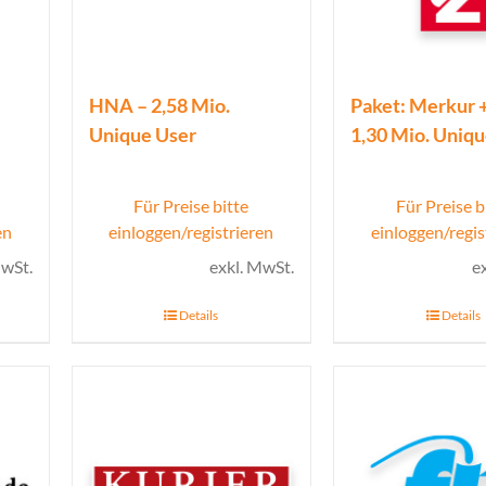
HNA – 2,58 Mio.
Paket: Merkur +
Unique User
1,30 Mio. Uniq
Für Preise bitte
Für Preise b
en
einloggen/registrieren
einloggen/regis
MwSt.
exkl. MwSt.
e
Details
Details