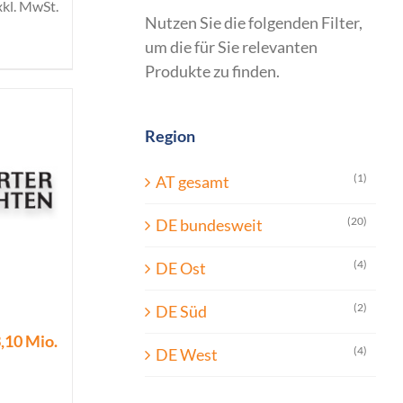
xkl. MwSt.
Nutzen Sie die folgenden Filter,
um die für Sie relevanten
Produkte zu finden.
Region
(1)
AT gesamt
(20)
DE bundesweit
(4)
DE Ost
(2)
DE Süd
,10 Mio.
(4)
DE West