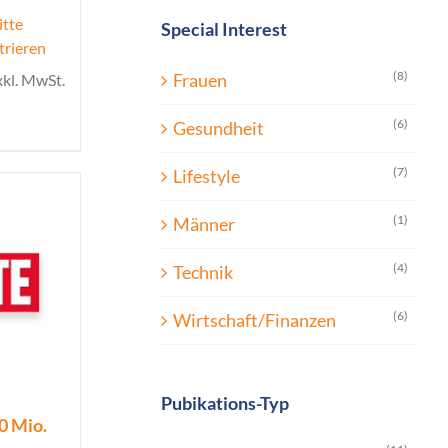
itte
Special Interest
trieren
(8)
Frauen
xkl. MwSt.
(6)
Gesundheit
(7)
Lifestyle
(1)
Männer
(4)
Technik
(6)
Wirtschaft/Finanzen
Pubikations-Typ
0 Mio.