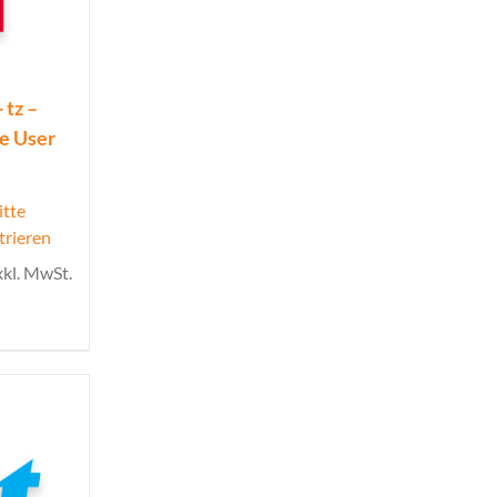
 tz –
ue User
itte
trieren
xkl. MwSt.