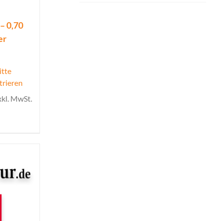
– 0,70
er
itte
trieren
xkl. MwSt.