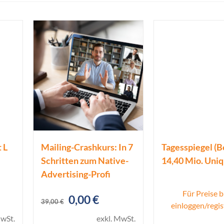
 L
Mailing-Crashkurs: In 7
Tagesspiegel (Be
Schritten zum Native-
14,40 Mio. Uni
Advertising-Profi
Für Preise b
Ursprünglicher
Aktueller
0,00
€
39,00
€
einloggen/regis
Preis
Preis
MwSt.
exkl. MwSt.