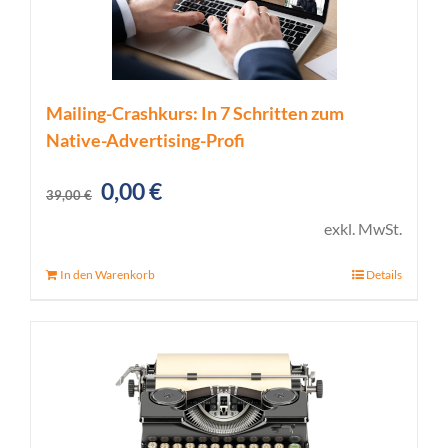
Mailing-Crashkurs: In 7 Schritten zum
Native-Advertising-Profi
Ursprünglicher
Aktueller
0,00
€
39,00
€
Preis
Preis
exkl. MwSt.
war:
ist:
In den Warenkorb
Details
39,00 €
0,00 €.