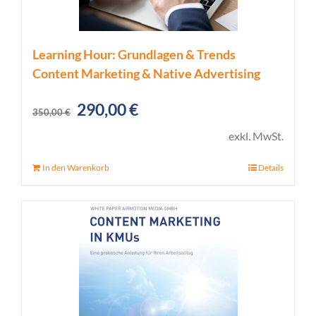
Learning Hour: Grundlagen & Trends
Content Marketing & Native Advertising
Ursprünglicher
Aktueller
290,00
€
350,00
€
Preis
Preis
exkl. MwSt.
war:
ist:
In den Warenkorb
Details
350,00 €
290,00 €.