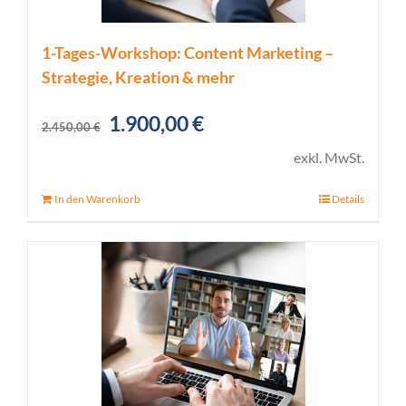
1-Tages-Workshop: Content Marketing –
Strategie, Kreation & mehr
Ursprünglicher
Aktueller
1.900,00
€
2.450,00
€
Preis
Preis
exkl. MwSt.
war:
ist:
In den Warenkorb
Details
2.450,00 €
1.900,00 €.