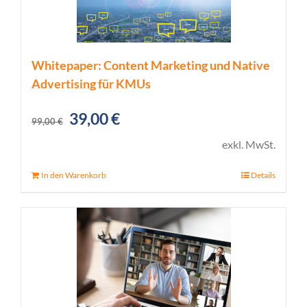
Whitepaper: Content Marketing und Native
Advertising für KMUs
Ursprünglicher
Aktueller
39,00
€
99,00
€
Preis
Preis
exkl. MwSt.
war:
ist:
In den Warenkorb
Details
99,00 €
39,00 €.