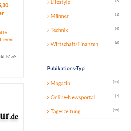
(7)
Lifestyle
5,80
er
(1)
Männer
(4)
Technik
itte
trieren
(6)
Wirtschaft/Finanzen
xkl. MwSt.
Pubikations-Typ
(11)
Magazin
(7)
Online-Newsportal
(15)
Tageszeitung