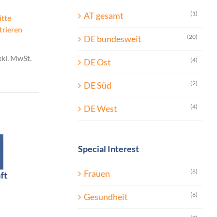
(1)
AT gesamt
itte
trieren
(20)
DE bundesweit
xkl. MwSt.
(4)
DE Ost
(2)
DE Süd
(4)
DE West
Special Interest
(8)
Frauen
(6)
Gesundheit