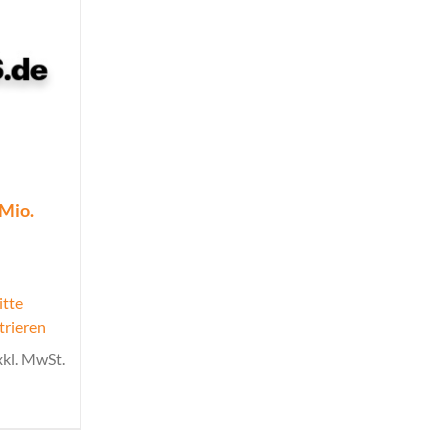
 Mio.
itte
trieren
xkl. MwSt.