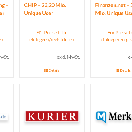
ng –
CHIP – 23,20 Mio.
Finanzen.net – 
er
Unique User
Mio. Unique Us
Für Preise bitte
Für Preise b
en
einloggen/registrieren
einloggen/regis
MwSt.
exkl. MwSt.
e
Details
Details