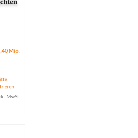
,40 Mio.
itte
trieren
xkl. MwSt.