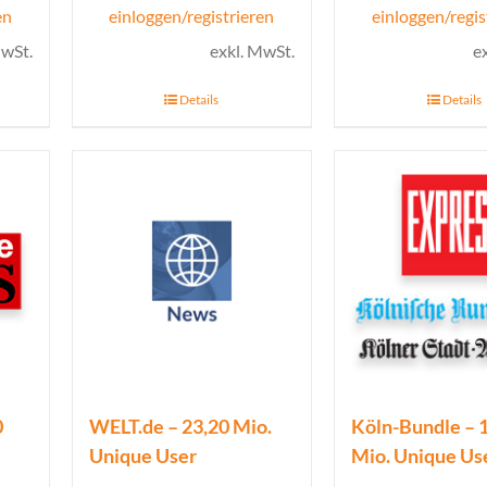
en
einloggen/registrieren
einloggen/regis
MwSt.
exkl. MwSt.
e
Details
Details
0
WELT.de – 23,20 Mio.
Köln-Bundle – 
Unique User
Mio. Unique Us