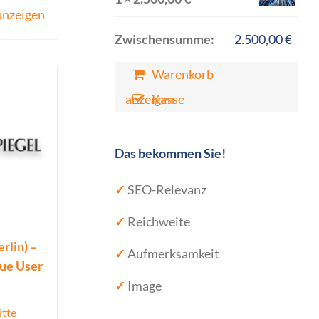
anzeigen
Zwischensumme:
2.500,00
€
Warenkorb
anzeigen
Kasse
Das bekommen Sie!
✓
SEO-Relevanz
✓
Reichweite
rlin) –
✓
Aufmerksamkeit
que User
✓
Image
itte