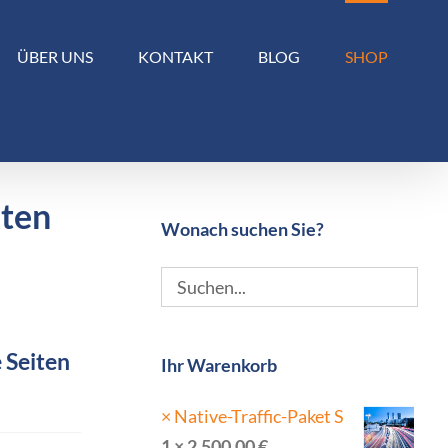
ÜBER UNS
KONTAKT
BLOG
SHOP
kten
Wonach suchen Sie?
 Seiten
Ihr Warenkorb
×
Native-Traffic-Paket S
1 ×
2.500,00
€