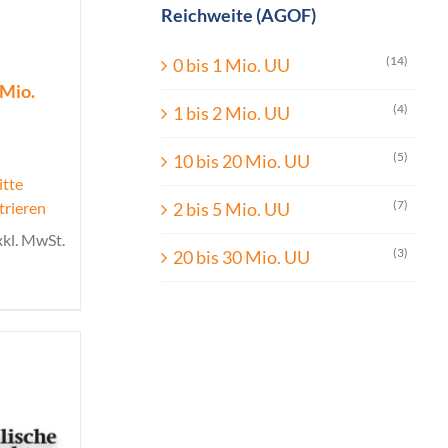
Reichweite (AGOF)
(14)
0 bis 1 Mio. UU
 Mio.
(4)
1 bis 2 Mio. UU
(5)
10 bis 20 Mio. UU
itte
(7)
trieren
2 bis 5 Mio. UU
xkl. MwSt.
(3)
20 bis 30 Mio. UU