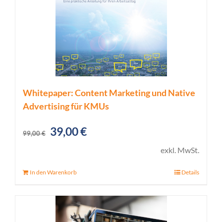
Whitepaper: Content Marketing und Native
Advertising für KMUs
Ursprünglicher
Aktueller
39,00
€
99,00
€
Preis
Preis
exkl. MwSt.
war:
ist:
In den Warenkorb
Details
99,00 €
39,00 €.