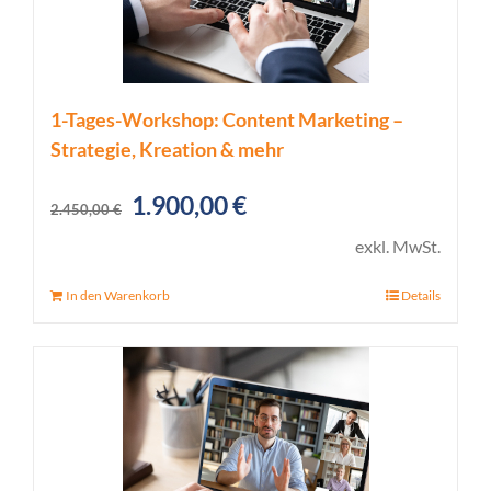
1-Tages-Workshop: Content Marketing –
Strategie, Kreation & mehr
Ursprünglicher
Aktueller
1.900,00
€
2.450,00
€
Preis
Preis
exkl. MwSt.
war:
ist:
In den Warenkorb
Details
2.450,00 €
1.900,00 €.