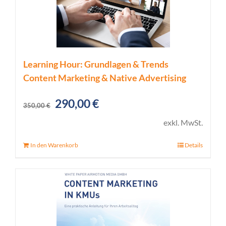
Learning Hour: Grundlagen & Trends
Content Marketing & Native Advertising
Ursprünglicher
Aktueller
290,00
€
350,00
€
Preis
Preis
exkl. MwSt.
war:
ist:
In den Warenkorb
Details
350,00 €
290,00 €.