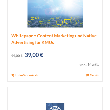
Whitepaper: Content Marketing und Native
Advertising für KMUs
Ursprünglicher
Aktueller
39,00
€
99,00
€
Preis
Preis
exkl. MwSt.
war:
ist:
In den Warenkorb
Details
99,00 €
39,00 €.