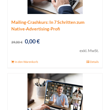
Mailing-Crashkurs: In 7 Schritten zum
Native-Advertising-Profi
Ursprünglicher
Aktueller
0,00
€
39,00
€
Preis
Preis
exkl. MwSt.
war:
ist:
In den Warenkorb
Details
39,00 €
0,00 €.