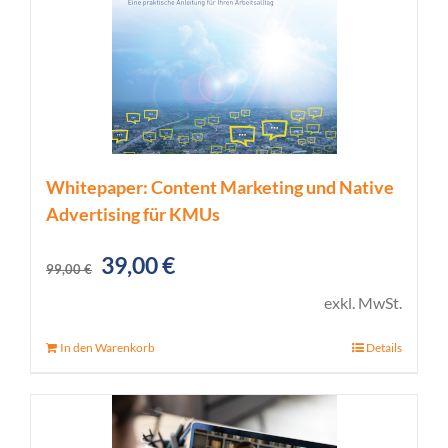
Whitepaper: Content Marketing und Native
Advertising für KMUs
Ursprünglicher
Aktueller
39,00
€
99,00
€
Preis
Preis
exkl. MwSt.
war:
ist:
In den Warenkorb
Details
99,00 €
39,00 €.