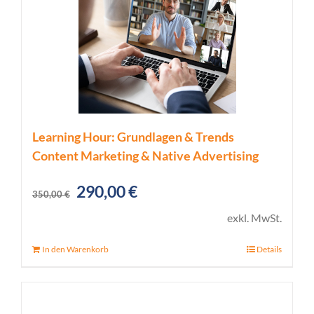
Learning Hour: Grundlagen & Trends
Content Marketing & Native Advertising
Ursprünglicher
Aktueller
290,00
€
350,00
€
Preis
Preis
exkl. MwSt.
war:
ist:
In den Warenkorb
Details
350,00 €
290,00 €.