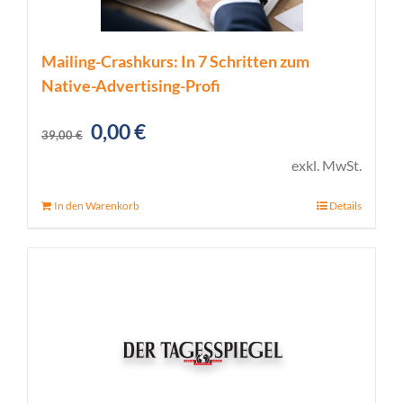
Mailing-Crashkurs: In 7 Schritten zum
Native-Advertising-Profi
Ursprünglicher
Aktueller
0,00
€
39,00
€
Preis
Preis
exkl. MwSt.
war:
ist:
In den Warenkorb
Details
39,00 €
0,00 €.