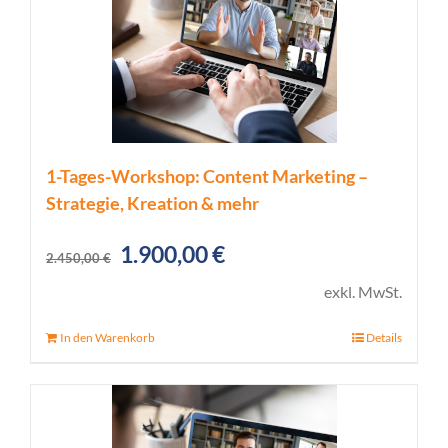
1-Tages-Workshop: Content Marketing –
Strategie, Kreation & mehr
Ursprünglicher
Aktueller
1.900,00
€
2.450,00
€
Preis
Preis
exkl. MwSt.
war:
ist:
In den Warenkorb
Details
2.450,00 €
1.900,00 €.