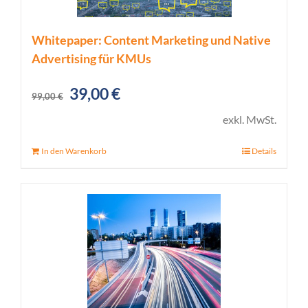
Whitepaper: Content Marketing und Native
Advertising für KMUs
Ursprünglicher
Aktueller
39,00
€
99,00
€
Preis
Preis
exkl. MwSt.
war:
ist:
In den Warenkorb
Details
99,00 €
39,00 €.