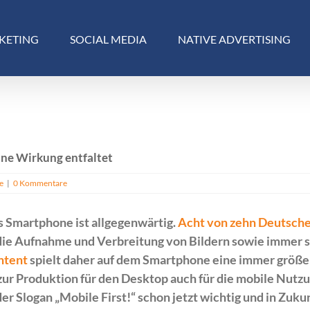
KETING
SOCIAL MEDIA
NATIVE ADVERTISING
ne Wirkung entfaltet
e
|
0 Kommentare
s Smartphone ist allgegenwärtig.
Acht von zehn Deutsch
ie Aufnahme und Verbreitung von Bildern sowie immer s
ntent
spielt daher auf dem Smartphone eine immer größer
l zur Produktion für den Desktop auch für die mobile Nutz
r Slogan „Mobile First!“ schon jetzt wichtig und in Zukun