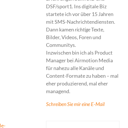
DSF/sport1. Ins digitale Biz
startete ich vor über 15 Jahren
mit SMS-Nachrichtendiensten.
Dann kamen
richtige
Texte,
Bilder, Videos, Foren und
Communitys.
Inzwischen bin ich als Product
Manager bei Airmotion Media
für nahezu alle Kanäle und
Content-Formate zu haben – mal
eher produzierend, mal eher
managend.
Schreiben Sie mir eine E-Mail
le-