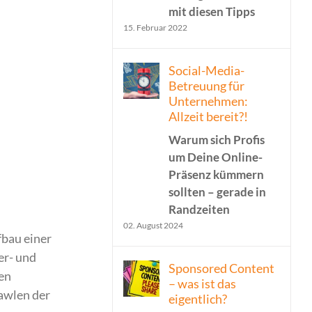
mit diesen Tipps
15. Februar 2022
Social-Media-
Betreuung für
Unternehmen:
Allzeit bereit?!
Warum sich Profis
um Deine Online-
Präsenz kümmern
sollten – gerade in
Randzeiten
02. August 2024
fbau einer
er- und
Sponsored Content
nen
– was ist das
rawlen der
eigentlich?