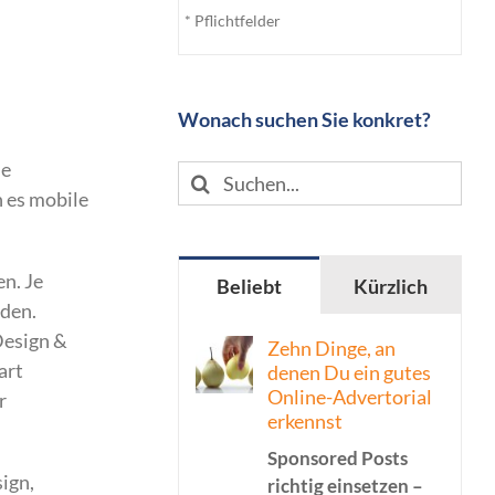
* Pflichtfelder
Wonach suchen Sie konkret?
le
Suche
n es mobile
nach:
n. Je
Beliebt
Kürzlich
rden.
Design &
Zehn Dinge, an
art
denen Du ein gutes
Online-Advertorial
r
erkennst
Sponsored Posts
ign,
richtig einsetzen –