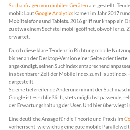
Suchanfragen von mobilen Geräten
aus gestellt. Tend
mobil: Laut
Google Analytics
kamen im Jahr 2017 rund
Mobiltelefone und Tablets. 2016 griff nur knapp ein D
zu etwa einem Sechstel mobil geöffnet, obwohl er zu 
erwartet.
Durch diese klare Tendenz in Richtung mobile Nutzung
bisher an der Desktop-Version einer Seite orientierte
angekündigt, seinen Suchindex entsprechend anpassen
in absehbarer Zeit der Mobile Index zum Hauptindex –
dargestellt.
So eine tiefgreifende Änderung nimmt der Suchmaschine
Google ist es schließlich, stets möglichst passende, r
der Erwartungshaltung der User. Und hier überwiegt i
Eine deutliche Ansage für die Theorie und Praxis im
Co
vorherrscht, wie wichtig eine gute mobile Parallelwelt 