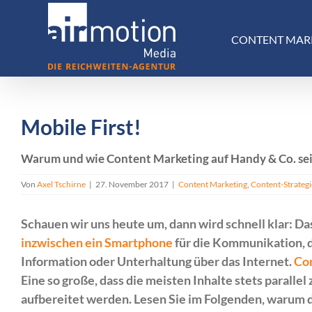
Skip
to
CONTENT MAR
content
Mobile First!
Warum und wie Content Marketing auf Handy & Co. sei
Von
Axel Tschirne
|
27. November 2017
|
Content Marketing
,
Content-Strategi
Schauen wir uns heute um, dann wird schnell klar: Da
inzwischen ein Smartphone
für die Kommunikation, d
Information oder Unterhaltung über das Internet.
Co
Eine so große, dass die meisten Inhalte stets paralle
aufbereitet werden. Lesen Sie im Folgenden, warum de