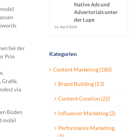
Native Ads und
s mobil
Advertorials unter
passen
der Lupe
eywords
16. April 2024
hen bei der
Kategorien
er Prio
Content Marketing (180)
w.
 Grafik,
Brand Building (13)
ndest via
Content Creation (22)
igen Boden
Influencer Marketing (2)
d mobil
Performance Marketing
(1)