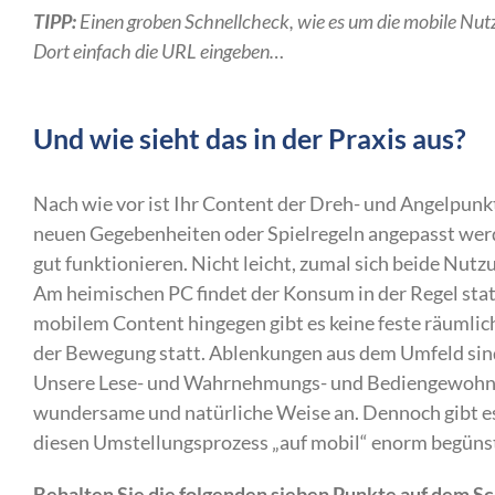
TIPP:
Einen groben Schnellcheck, wie es um die mobile Nutzbar
Dort einfach die URL eingeben…
Und wie sieht das in der Praxis aus?
Nach wie vor ist Ihr Content der Dreh- und Angelpunk
neuen Gegebenheiten oder Spielregeln angepasst werd
gut funktionieren. Nicht leicht, zumal sich beide Nu
Am heimischen PC findet der Konsum in der Regel stati
mobilem Content hingegen gibt es keine feste räumliche
der Bewegung statt. Ablenkungen aus dem Umfeld sind
Unsere Lese- und Wahrnehmungs- und Bediengewohnhe
wundersame und natürliche Weise an. Dennoch gibt es 
diesen Umstellungsprozess „auf mobil“ enorm begüns
Behalten Sie die folgenden sieben Punkte auf dem S