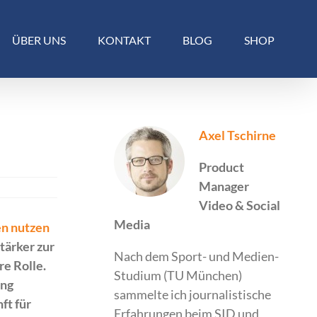
ÜBER UNS
KONTAKT
BLOG
SHOP
Axel Tschirne
Product
Manager
Video & Social
Media
en nutzen
tärker zur
Nach dem Sport- und Medien-
e Rolle.
Studium (TU München)
ung
sammelte ich journalistische
ft für
Erfahrungen beim SID und