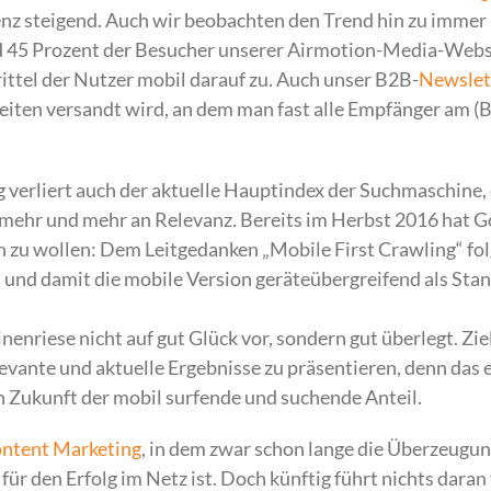
enz steigend. Auch wir beobachten den Trend hin zu immer
 45 Prozent der Besucher unserer Airmotion-Media-Webs
rittel der Nutzer mobil darauf zu. Auch unser B2B-
Newslet
Zeiten versandt wird, an dem man fast alle Empfänger am (
 verliert auch der aktuelle Hauptindex der Suchmaschine, 
, mehr und mehr an Relevanz. Bereits im Herbst 2016 hat 
 zu wollen: Dem Leitgedanken „Mobile First Crawling“ fo
 und damit die mobile Version geräteübergreifend als Sta
nriese nicht auf gut Glück vor, sondern gut überlegt. Zie
elevante und aktuelle Ergebnisse zu präsentieren, denn das 
n Zukunft der mobil surfende und suchende Anteil.
ntent Marketing
, in dem zwar schon lange die Überzeugu
für den Erfolg im Netz ist. Doch künftig führt nichts daran