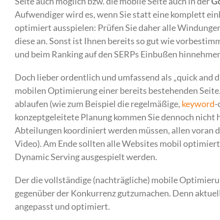
Seite auch möglich bzw. die mobile Seite auch in der
Go
Aufwendiger wird es, wenn Sie statt eine komplett einh
optimiert ausspielen: Prüfen Sie daher alle Windunge
diese an. Sonst ist Ihnen bereits so gut wie vorbesti
und beim Ranking auf den SERPs Einbußen hinnehme
Doch lieber ordentlich und umfassend als „quick and di
mobilen Optimierung einer bereits bestehenden Seite. 
ablaufen (wie zum Beispiel die regelmäßige,
keyword
-
konzeptgeleitete Planung kommen Sie dennoch nicht he
Abteilungen koordiniert werden müssen, allen voran d
Video). Am Ende sollten alle Websites mobil optimier
Dynamic Serving ausgespielt werden.
Der die vollständige (nachträgliche) mobile Optimier
gegenüber der Konkurrenz gutzumachen. Denn aktuell i
angepasst und optimiert.