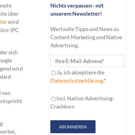
 mehr
Nichts verpassen - mit
ite über
unserem Newsletter!
ter
wird
Wertvolle Tipps und News zu
Büro-)PC
Content Marketing und Native
Advertising.
der sich
Google
lgend wird
Ja, ich akzeptiere die
ndard
Datenschutzerklärung
.*
l von
Incl. Native-Advertising-
entspricht
Crashkurs
ng
ABONNIEREN
 vorbei,