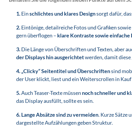
1.
Ein
schlichtes und klares Design
sorgt dafür, da
2.
Eintönige, detailreiche Fotos und Grafiken sow
gern überflogen –
klare Kontraste sowie einfache
3.
Die Länge von Überschriften und Texten, aber auc
der Displays hin ausgerichtet
werden, damit diese g
4.
„Clicky“ Seitentitel und Überschriften
sind mobi
der User klickt, liest und ein Weiterscrollen in Kau
5.
Auch Teaser-Texte müssen
noch schneller und k
das Display ausfüllt, sollte es sein.
6.
Lange Absätze sind zu vermeiden
. Kurze Sätze u
dargestellte Aufzählungen geben Struktur.