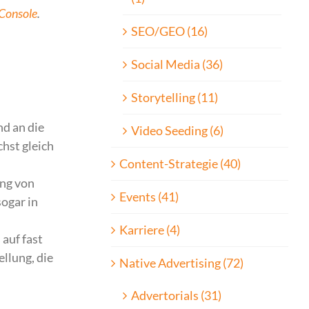
 Console
.
SEO/GEO (16)
Social Media (36)
Storytelling (11)
nd an die
Video Seeding (6)
hst gleich
Content-Strategie (40)
ung von
Events (41)
sogar in
Karriere (4)
auf fast
llung, die
Native Advertising (72)
Advertorials (31)