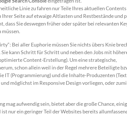
ogle Search Console
eingetragen ist.
eitliche Linie zu fahren nur Teile Ihres aktuellen Content
n Ihrer Seite auf etwaige Altlasten und Restbestände und 
mmt, dass Sie deswegen früher oder später bei relevanten K
n müssen.
rty“: Bei aller Euphorie müssen Sie nichts übers Knie brec
Sie kann Schritt für Schritt und neben den Jobs mit höher
optimierte Content-Erstellung). Um eine strategische,
rum, schon allein weil in der Regel mehrere Beteiligte bz
ie IT (Programmierung) und die Inhalte-Produzenten (Text,
t und möglichst im Responsive Design vorliegen, oder zumi
ung mag aufwendig sein, bietet aber die große Chance, ein
st nur ein geringer Teil der Websites bereits allumfassen