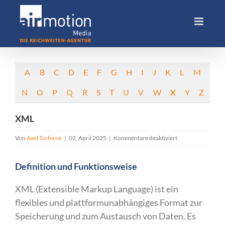
Skip
to
content
A
B
C
D
E
F
G
H
I
J
K
L
M
N
O
P
Q
R
S
T
U
V
W
X
Y
Z
XML
für
Von
Axel Tschirne
|
02. April 2025
|
Kommentare deaktiviert
XML
Definition und Funktionsweise
XML (Extensible Markup Language) ist ein
flexibles und plattformunabhängiges Format zur
Speicherung und zum Austausch von Daten. Es