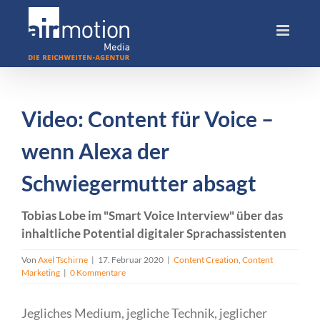
Skip
to
content
Video: Content für Voice –
wenn Alexa der
Schwiegermutter absagt
Tobias Lobe im "Smart Voice Interview" über das
inhaltliche Potential digitaler Sprachassistenten
Von
Axel Tschirne
|
17. Februar 2020
|
Content Creation
,
Content
Marketing
|
0 Kommentare
Jegliches Medium, jegliche Technik, jeglicher