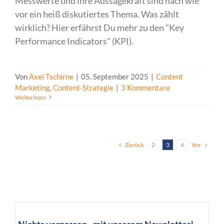
Messwerte und ihre Aussagekraft sind nach wie
vor ein heiß diskutiertes Thema. Was zählt
wirklich? Hier erfährst Du mehr zu den "Key
Performance Indicators" (KPI).
Von
Axel Tschirne
|
05. September 2025
|
Content
Marketing
,
Content-Strategie
|
3 Kommentare
Weiterlesen
Zurück
Vor
2
3
4
Nichts verpassen - mit unserem Newsletter!