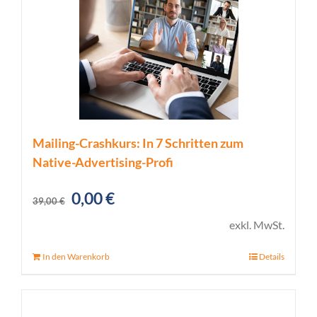
Mailing-Crashkurs: In 7 Schritten zum
Native-Advertising-Profi
Ursprünglicher
Aktueller
0,00
€
39,00
€
Preis
Preis
exkl. MwSt.
war:
ist:
In den Warenkorb
Details
39,00 €
0,00 €.