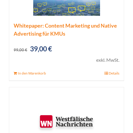
Whitepaper: Content Marketing und Native
Advertising für KMUs
Ursprünglicher
Aktueller
39,00
€
99,00
€
Preis
Preis
exkl. MwSt.
war:
ist:
In den Warenkorb
Details
99,00 €
39,00 €.