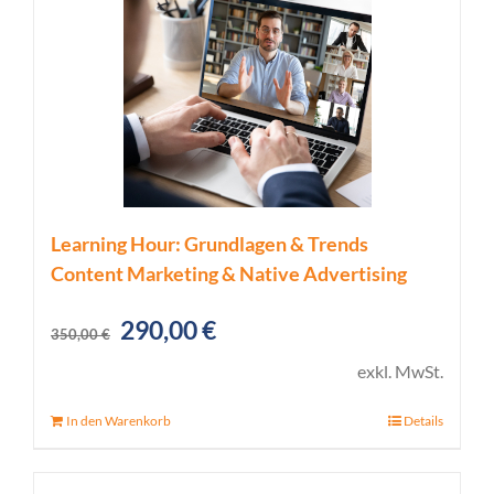
Learning Hour: Grundlagen & Trends
Content Marketing & Native Advertising
Ursprünglicher
Aktueller
290,00
€
350,00
€
Preis
Preis
exkl. MwSt.
war:
ist:
In den Warenkorb
Details
350,00 €
290,00 €.