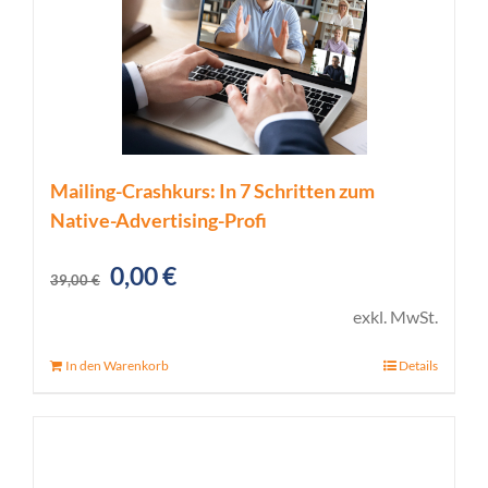
Mailing-Crashkurs: In 7 Schritten zum
Native-Advertising-Profi
Ursprünglicher
Aktueller
0,00
€
39,00
€
Preis
Preis
exkl. MwSt.
war:
ist:
In den Warenkorb
Details
39,00 €
0,00 €.