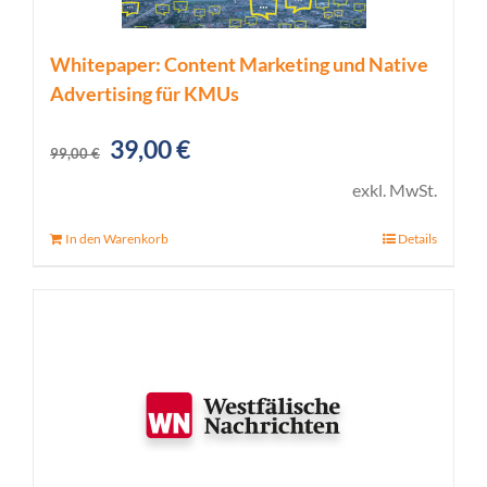
Whitepaper: Content Marketing und Native
Advertising für KMUs
Ursprünglicher
Aktueller
39,00
€
99,00
€
Preis
Preis
exkl. MwSt.
war:
ist:
In den Warenkorb
Details
99,00 €
39,00 €.