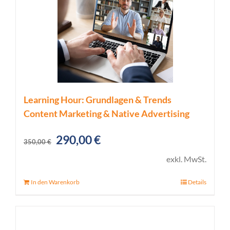
Learning Hour: Grundlagen & Trends
Content Marketing & Native Advertising
Ursprünglicher
Aktueller
290,00
€
350,00
€
Preis
Preis
exkl. MwSt.
war:
ist:
In den Warenkorb
Details
350,00 €
290,00 €.