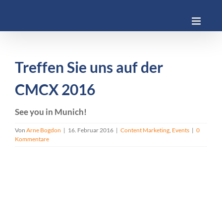
Skip
to
content
Treffen Sie uns auf der
CMCX 2016
See you in Munich!
Von
Arne Bogdon
|
16. Februar 2016
|
Content Marketing
,
Events
|
0
Kommentare