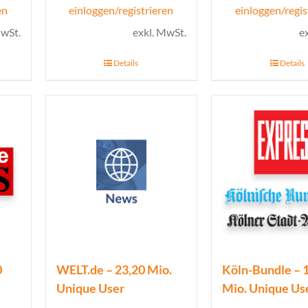
en
einloggen/registrieren
einloggen/regis
MwSt.
exkl. MwSt.
e
Details
Details
0
WELT.de – 23,20 Mio.
Köln-Bundle – 
Unique User
Mio. Unique Us