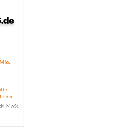
 Mio.
itte
trieren
xkl. MwSt.