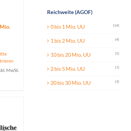
Reichweite (AGOF)
(14)
 Mio.
0 bis 1 Mio. UU
(4)
1 bis 2 Mio. UU
itte
(5)
10 bis 20 Mio. UU
trieren
(7)
2 bis 5 Mio. UU
xkl. MwSt.
(3)
20 bis 30 Mio. UU