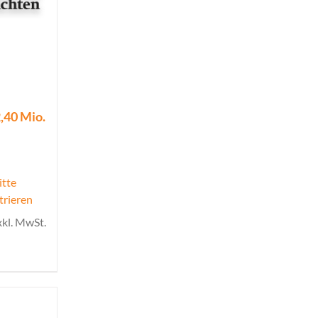
,40 Mio.
itte
trieren
xkl. MwSt.