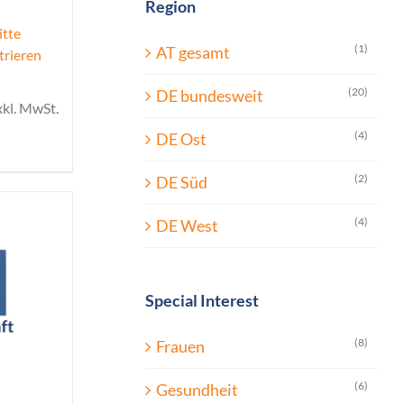
Region
itte
(1)
AT gesamt
trieren
(20)
DE bundesweit
xkl. MwSt.
(4)
DE Ost
(2)
DE Süd
(4)
DE West
Special Interest
(8)
Frauen
(6)
Gesundheit