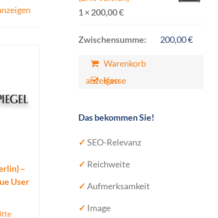
anzeigen
1 ×
200,00
€
Zwischensumme:
200,00
€
Warenkorb
anzeigen
Kasse
Das bekommen Sie!
✓
SEO-Relevanz
✓
Reichweite
rlin) –
que User
✓
Aufmerksamkeit
✓
Image
itte