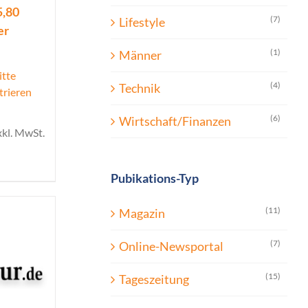
5,80
(7)
Lifestyle
er
(1)
Männer
itte
(4)
Technik
trieren
(6)
Wirtschaft/Finanzen
xkl. MwSt.
Pubikations-Typ
(11)
Magazin
(7)
Online-Newsportal
(15)
Tageszeitung