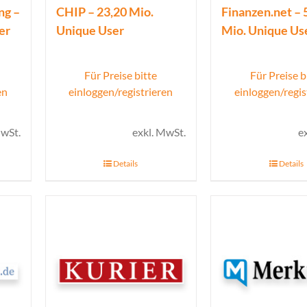
ng –
CHIP – 23,20 Mio.
Finanzen.net – 
er
Unique User
Mio. Unique Us
Für Preise bitte
Für Preise b
en
einloggen/registrieren
einloggen/regis
MwSt.
exkl. MwSt.
e
Details
Details