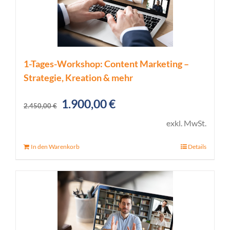
1-Tages-Workshop: Content Marketing –
Strategie, Kreation & mehr
Ursprünglicher
Aktueller
1.900,00
€
2.450,00
€
Preis
Preis
exkl. MwSt.
war:
ist:
In den Warenkorb
Details
2.450,00 €
1.900,00 €.