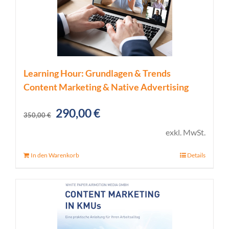
Learning Hour: Grundlagen & Trends
Content Marketing & Native Advertising
Ursprünglicher
Aktueller
290,00
€
350,00
€
Preis
Preis
exkl. MwSt.
war:
ist:
In den Warenkorb
Details
350,00 €
290,00 €.