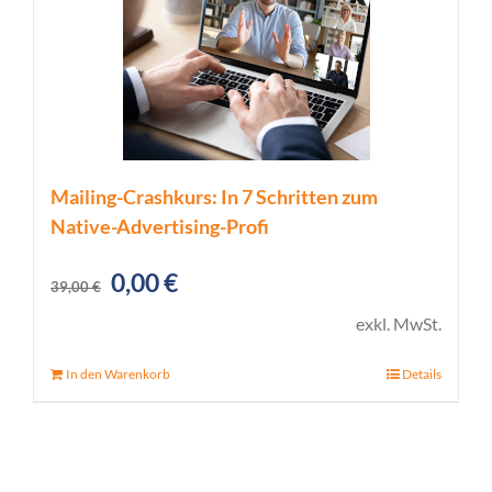
Mailing-Crashkurs: In 7 Schritten zum
Native-Advertising-Profi
Ursprünglicher
Aktueller
0,00
€
39,00
€
Preis
Preis
exkl. MwSt.
war:
ist:
In den Warenkorb
Details
39,00 €
0,00 €.