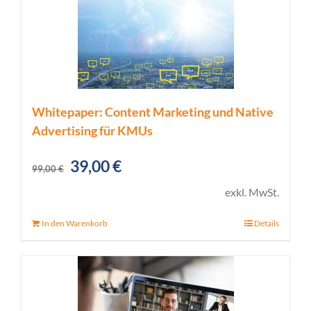
Whitepaper: Content Marketing und Native
Advertising für KMUs
Ursprünglicher
Aktueller
39,00
€
99,00
€
Preis
Preis
exkl. MwSt.
war:
ist:
In den Warenkorb
Details
99,00 €
39,00 €.